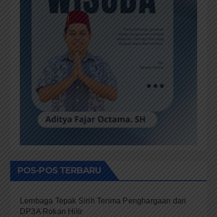
POS-POS TERBARU
Lembaga Tepak Sirih Terima Penghargaan dari
DP3A Rokan Hilir