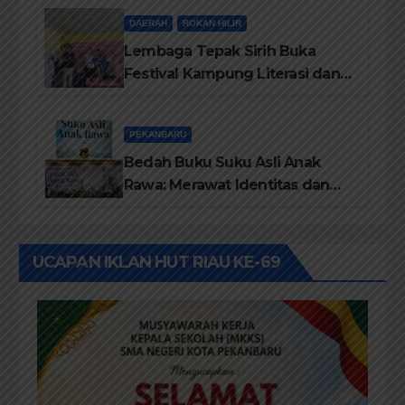
dari Disdikbud Rohil
DAERAH
ROKAN HILIR
Lembaga Tepak Sirih Buka
Festival Kampung Literasi dan
Pelatihan Penguatan
TBM/Perpustakaan Desa 2026
PEKANBARU
Bedah Buku Suku Asli Anak
Rawa: Merawat Identitas dan
Kepastian Hukum Masyarakat
Adat
UCAPAN IKLAN HUT RIAU KE-69