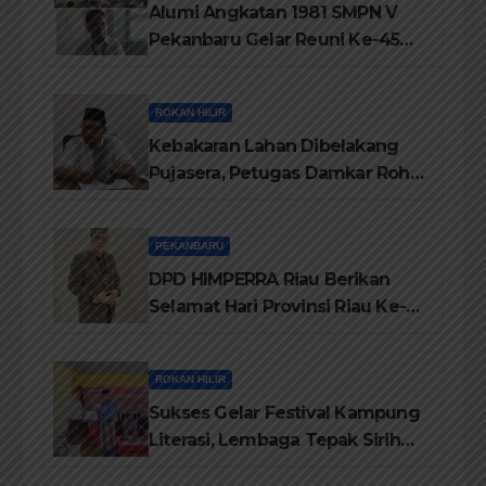
Alumi Angkatan 1981 SMPN V
Pekanbaru Gelar Reuni Ke-45
Tahun
ROKAN HILIR
Kebakaran Lahan Dibelakang
Pujasera, Petugas Damkar Rohil
ikerahkan 3 Armada dan 20
Personil Padamkan Api
PEKANBARU
DPD HIMPERRA Riau Berikan
Selamat Hari Provinsi Riau Ke-
69, Semoga Provinsi Riau Terus
Maju
ROKAN HILIR
Sukses Gelar Festival Kampung
Literasi, Lembaga Tepak Sirih
Terima Piagam Penghargaan