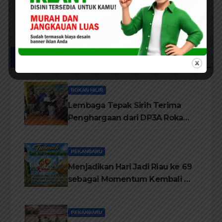
Posts List
ROKAN HILIR
Lembaga Tepak Sirih Terima
Penghargaan dari DP3A Rokan
Hilir
PEKANBARU
Menjadikan Hari Jadi Riau ke 69
sebagai Momentum Kembali ke
Jati Diri Melayu, Menegakkan
Marwah Negeri
PEKANBARU