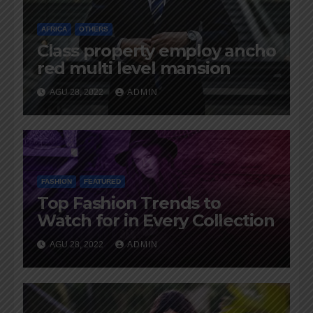
AFRICA
OTHERS
Class property employ ancho
red multi level mansion
AGU 28, 2022
ADMIN
FASHION
FEATURED
Top Fashion Trends to
Watch for in Every Collection
AGU 28, 2022
ADMIN