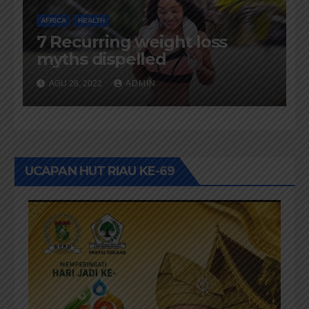
AFRICA
HEALTH
7 Recurring weight loss
myths dispelled
AGU 28, 2022
ADMIN
UCAPAN HUT RIAU KE-69