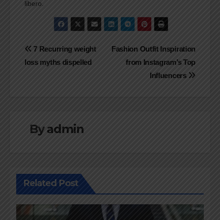
libero.
Navigasi
7 Recurring weight
Fashion Outfit Inspiration
loss myths dispelled
from Instagram’s Top
pos
Influencers
By
admin
Related Post