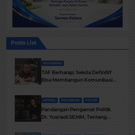
Posts List
PEKANBARU
TAF Berharap; Sekda Definitif
Bisa Membangun Komunikasi
Antara Eksekutif dan Legislatif
ARTIKEL
PEKANBARU
POLITIK
Pandangan Pengamat Politik
Dr. Yusriadi.SE.MM, Tentang
Buku Dr. (Cand) Liza Fitriani S.
Kom M. Ikom