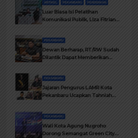
ARTIKEL
PEKANBARU
PENDIDIKAN
Luar Biasa Isi Pelatihan
Komunikasi Publik, Liza Fitriani
Sampaikan Materi Dari Keluhan
Menjadi Aspirasi
PEKANBARU
Dewan Berharap, RT/RW Sudah
Dilantik Dapat Memberikan
Pelayanan Terbaik Kepada
Masyarakat
PEKANBARU
Jajaran Pengurus LAMR Kota
Pekanbaru Ucapkan Tahniah
Hari Jadi Provinsi Riau Ke-69
Tahun
PEKANBARU
Wali Kota Agung Nugroho
Dorong Semangat Green City