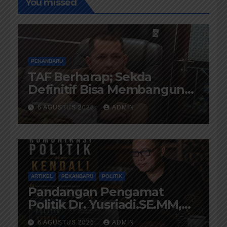
You missed
PEKANBARU
TAF Berharap; Sekda
Definitif Bisa Membangun
Komunikasi Antara
6 AGUSTUS 2026
ADMIN
Eksekutif dan Legislatif
ARTIKEL
PEKANBARU
POLITIK
Pandangan Pengamat
Politik Dr. Yusriadi.SE.MM,
Tentang Buku Dr. (Cand)
6 AGUSTUS 2026
ADMIN