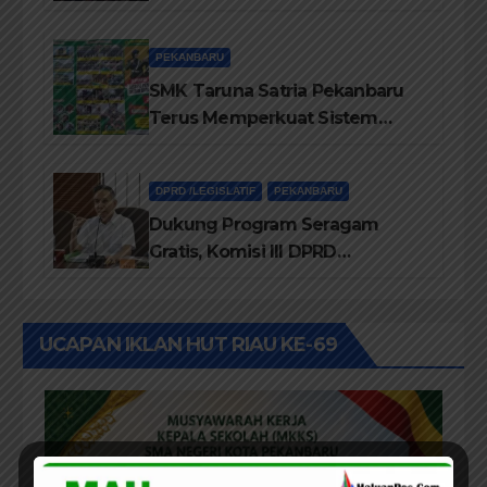
Dalam IMT-GT di Pekanbaru
PEKANBARU
SMK Taruna Satria Pekanbaru
Terus Memperkuat Sistem
Pendidikan Disiplin Tinggi
DPRD /LEGISLATIF
PEKANBARU
Dukung Program Seragam
Gratis, Komisi III DPRD
Pekanbaru sebut Anggaran
Rehab Sekolah Harus
Diprioritaskan
UCAPAN IKLAN HUT RIAU KE-69