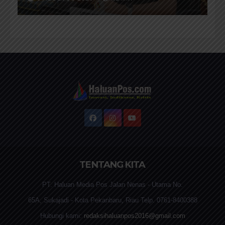
Terbaik Kepada Masyarakat
TENTANG KITA
PT. Haluan Media Pos Jalan Nenas - Utama No.
65A, Sukajadi - Kota Pekanbaru, Riau Telp. 0761-8400388
Hubungi kami:
redaksihaluanpos2016@gmail.com