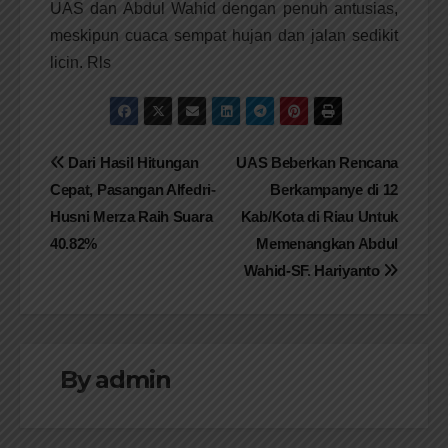
UAS dan Abdul Wahid dengan penuh antusias,
meskipun cuaca sempat hujan dan jalan sedikit
licin. Rls
Navigasi
Dari Hasil Hitungan
UAS Beberkan Rencana
Cepat, Pasangan Alfedri-
Berkampanye di 12
pos
Husni Merza Raih Suara
Kab/Kota di Riau Untuk
40.82%
Memenangkan Abdul
Wahid-SF. Hariyanto
By
admin