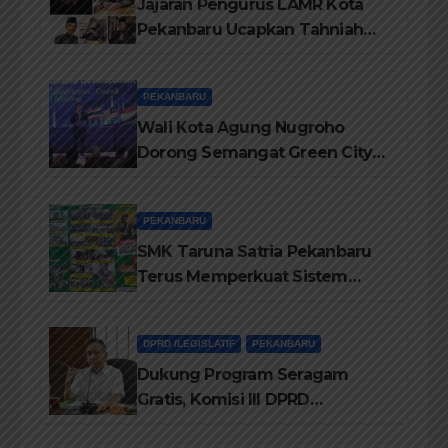
Jajaran Pengurus LAMR Kota
Pekanbaru Ucapkan Tahniah
Hari Jadi Provinsi Riau Ke-69
Tahun
PEKANBARU
Wali Kota Agung Nugroho
Dorong Semangat Green City
Dalam IMT-GT di Pekanbaru
PEKANBARU
SMK Taruna Satria Pekanbaru
Terus Memperkuat Sistem
Pendidikan Disiplin Tinggi
DPRD /LEGISLATIF
PEKANBARU
Dukung Program Seragam
Gratis, Komisi III DPRD
Pekanbaru sebut Anggaran