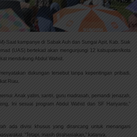
at kampanye di Sabak Auh dan Sungai Apit, Kab. Siak
Somad (UAS) bertekad akan mengunjungi 12 kabupaten/kota
akat mendukung Abdul Wahid.
a menyatakan dukungan tersebut tanpa kepentingan pribadi,
kat Riau.
ernur. Anak yatim, santri, guru madrasah, pemandi jenazah,
long. Ini sesuai program Abdul Wahid dan SF Hariyanto,”
h ada divisi khusus yang dirancang untuk menangani
syarakat. “Tetapi, masih dirahasiakan,” katanya.