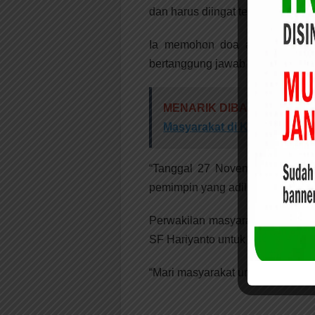
dan harus diingat terus,” katanya.
Ia memohon doa agar Riau mem
bertanggung jawab dengan semu
MENARIK DIBACA:
Dosen 
Masyarakat di Kabupaten Si
“Tanggal 27 November, jangan 
pemimpin yang adil dan bertangg
Perwakilan masyarakat Sabak A
SF Hariyanto untuk menjadi gube
“Mari masyarakat untuk mencoblo