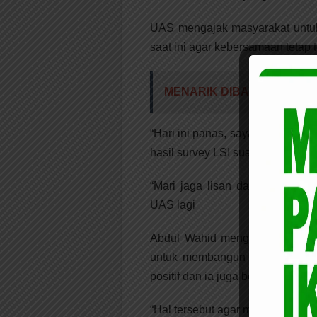
UAS mengajak masyarakat untuk
saat ini agar kebersamaan tetap te
MENARIK DIBACA:
Hadiri 
“Hari ini panas, saya menyala bap
hasil survey LSI suara dukungan
“Mari jaga lisan dan tangan kita,
UAS lagi
Abdul Wahid mengungkapkan keh
untuk membangun Riau bersama
positif dan ia juga berkomitmen
“Hal tersebut agar masyarakat s