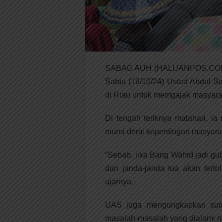
SABAG AUH (HALUANPOS.COM)-Sa
Sabtu (19/10/24) Ustad Abdul 
di Riau untuk memgajak masyar
Di tengah teriknya matahari, i
murni demi kepentingan masyara
“Sebab, jika Bang Wahid jadi gub
dan janda-janda tua akan terto
ujarnya.
UAS juga mengungkapkan suda
masalah-masalah yang dialami ma