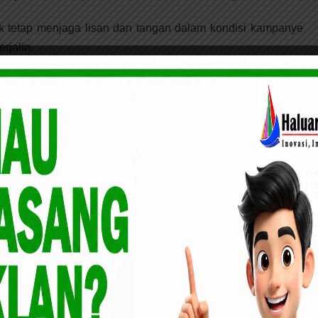
 tetap menjaga lisan dan tangan dalam kondisi kampanye
rjalin.
Wisuda Tahfiz Qur’an pertama, ini harapan Arfan
ak ibu, tapi ada yang lebih panas beberapa hari ini, melihat
 anjlok” seloroh UAS
 agar berbeda pilihan tapi silaturrahni tetap terjalin” ucap
adirannya di desa sabak auh dan sungai apit bertujuan
. Ia juga menyatakan UAS sudah menitipkan banyak hal
 untuk membangun jalan antara Pekanbaru dan Siak.
ering berkunjung ke Siak, yang merupakan tempat bersejarah