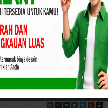
iliki pemimpin yang adil dan bisa bekerja sama serta
a elemen.
FPK UNRI Lakukan Program Pemberdayaan Ekonomi
ak
lupa pilih nomor 1. Mohon doa semoga Riau dianugerahi
ung jawab,” katanya.
uh mengutarakan dukungan penuh terhadap Abdul Wahid –
rnur.
s nomor satu,” pungkasnya. Rls