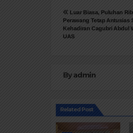
Navigasi
Luar Biasa, Puluhan Ri
Perawang Tetap Antusias
pos
Kehadiran Cagubri Abdul 
UAS
By
admin
Related Post