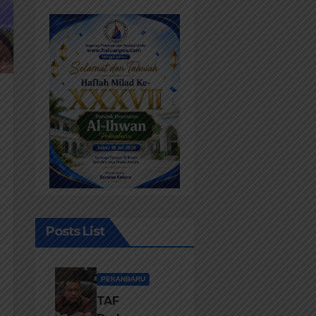
Posts List
PEKANBARU
TAF