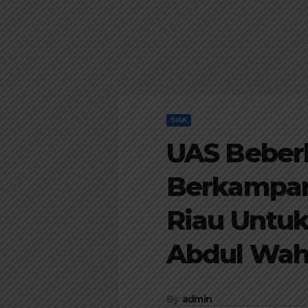
SIAK
UAS Beber
Berkampany
Riau Untu
Abdul Wahi
By
admin