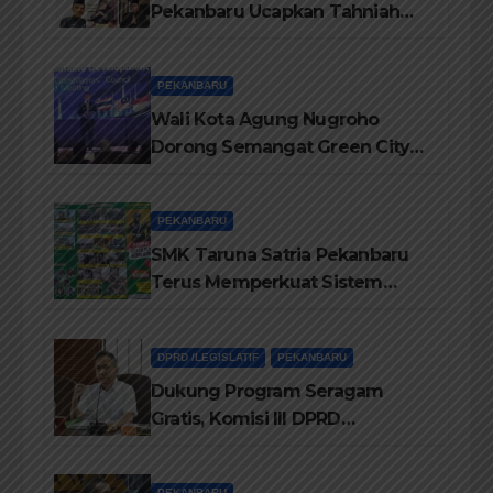
Pekanbaru Ucapkan Tahniah
Hari Jadi Provinsi Riau Ke-69
Tahun
PEKANBARU
Wali Kota Agung Nugroho
Dorong Semangat Green City
Dalam IMT-GT di Pekanbaru
PEKANBARU
SMK Taruna Satria Pekanbaru
Terus Memperkuat Sistem
Pendidikan Disiplin Tinggi
DPRD /LEGISLATIF
PEKANBARU
Dukung Program Seragam
Gratis, Komisi III DPRD
Pekanbaru sebut Anggaran
Rehab Sekolah Harus
PEKANBARU