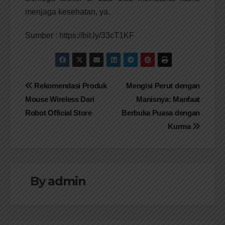
menjaga kesehatan, ya.
Sumber : https://bit.ly/33cT1KF
Navigasi
Rekomendasi Produk
Mengisi Perut dengan
Mouse Wireless Dari
Manisnya: Manfaat
pos
Robot Official Store
Berbuka Puasa dengan
Kurma
By
admin