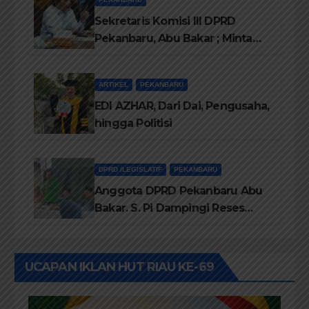
Diprioritaskan
Sekretaris Komisi III DPRD
Pekanbaru, Abu Bakar ; Minta
Pemko Pekanbaru Berikan
Seragam Gratis Bagi Siswa SD
ARTIKEL
PEKANBARU
dan SMP Swasta
EDI AZHAR, Dari Dai, Pengusaha,
hingga Politisi
DPRD /LEGISLATIF
PEKANBARU
Anggota DPRD Pekanbaru Abu
Bakar. S. Pi Dampingi Reses
Anggota DPRD Riau Kasir. ST
UCAPAN IKLAN HUT RIAU KE-69