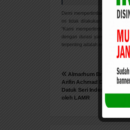
Demi mempertimbangan masa pan
ini tidak dilakukan dengan du
“Kami mempertimbangkan masa 
dengan durasi yang lama. Taku
terpenting adalah esensi dari mem
Navigasi
Almarhum Brigjen TNI (
Arifin Achmad Dianugerah
pos
Datuk Seri Indera Perkasa
oleh LAMR