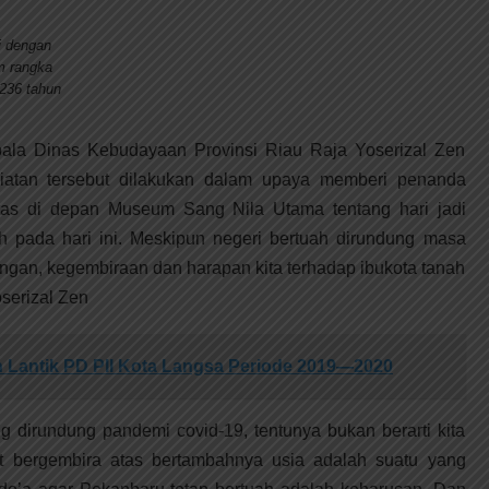
i dengan
m rangka
236 tahun
pala Dinas Kebudayaan Provinsi Riau Raja Yoserizal Zen
atan tersebut dilakukan dalam upaya memberi penanda
tas di depan Museum Sang Nila Utama tentang hari jadi
uh pada hari ini. Meskipun negeri bertuah dirundung masa
ngan, kegembiraan dan harapan kita terhadap ibukota tanah
serizal Zen
h Lantik PD PII Kota Langsa Periode 2019—2020
g dirundung pandemi covid-19, tentunya bukan berarti kita
t bergembira atas bertambahnya usia adalah suatu yang