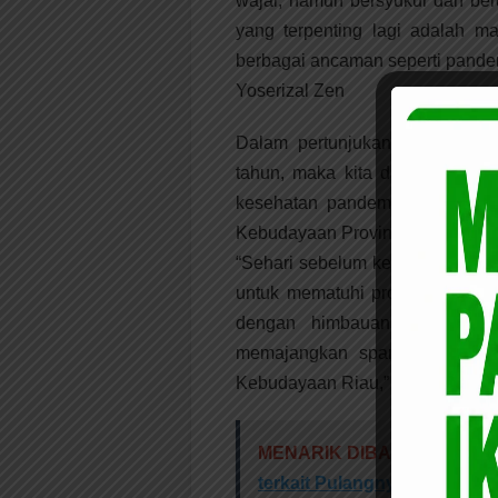
wajar, namun bersyukur dan ber
yang terpenting lagi adalah mar
berbagai ancaman seperti pandem
Yoserizal Zen
Dalam pertunjukan kesenian 
tahun, maka kita dari Dinas Ke
kesehatan pandemi Covid-19. 
Kebudayaan Provinsi Riau diteg
“Sehari sebelum kegiatan ini d
untuk mematuhi protokol keseha
dengan himbauan kepada mas
memajangkan spanduk Pesan 
Kebudayaan Riau,” ungkap Yoser
MENARIK DIBACA:
Lawan C
terkait Pulangnya TKI Ilega