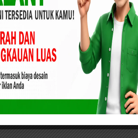
demi, sambung Yoserizal Zen juga menjelaskan kegiatan
rasi yang lama. Hanya berlangsung selama satu jam saja.
pandemi ini, maka tidak memungkinkan untuk dilakukan
t menjadi pusat perkumpulan masyarakat nanntinya. Yang
peringati hari jadi Pekanbaru,” tutup Yose.(Yusuf)
Purn) H
Tega Seorang ayah di Aceh Tamiang
kan Gelar
Setubuhi Anak Kandungnya Hingga
 Negeri
Hamil