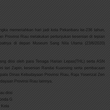
ngka memeriahkan hari jadi kota Pekanbaru ke-236 tahun,
n Provinsi Riau melakukan pertunjukan kesenian di tepian
 tepatnya di depan Museum Sang Nila Utama (23/6/2020)
ang diisi oleh para Tenaga Harian Lepas(THL) serta ASN
seni tari Zapin, kesenian Randai Kuansing serta pembacaan
Kepala Dinas Kebudayaan Provinsi Riau, Raja Yoserizal Zen
udayaan Provinsi Riau lainnya.