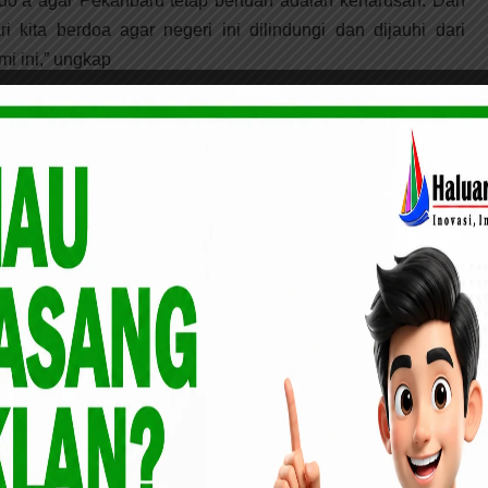
do’a agar Pekanbaru tetap bertuah adalah keharusan. Dan
i kita berdoa agar negeri ini dilindungi dan dijauhi dari
i ini,” ungkap
dalam rangka memeriahkan HUT Kota Pekanbaru ke-236
budayaan Provinsi Riau tentunya tetap mengikuti protokol
Dan para peserta yang merupakan keluarga besar Dinas
askan untuk menggunakan masker dan menjaga jarak.
ilaksanakan kami sudah menegaskan kepada keluarga besar
tan di masa pandemi Covid-19. Aksi ini juga kami selingi
yarakat untuk mematuhi protokol kesehatan dengan
Wak Sile berbahas Melayu, maskot kebanggaan Dinas
izal Zen
ovid-19, Polda Aceh Perketat Kawasan Perairan
l jelang Ramadhan