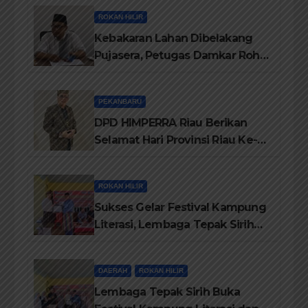
ROKAN HILIR
Kebakaran Lahan Dibelakang
Pujasera, Petugas Damkar Rohil
ikerahkan 3 Armada dan 20
Personil Padamkan Api
PEKANBARU
DPD HIMPERRA Riau Berikan
Selamat Hari Provinsi Riau Ke-
69, Semoga Provinsi Riau Terus
Maju
ROKAN HILIR
Sukses Gelar Festival Kampung
Literasi, Lembaga Tepak Sirih
Terima Piagam Penghargaan
dari Disdikbud Rohil
DAERAH
ROKAN HILIR
Lembaga Tepak Sirih Buka