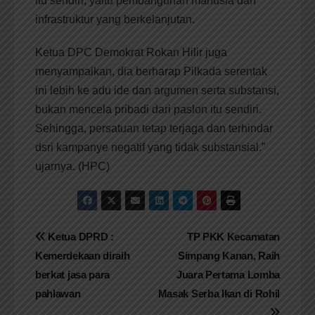
itu sendiri, yaitu pembangunan manusia dan
infrastruktur yang berkelanjutan.
Ketua DPC Demokrat Rokan Hilir juga
menyampaikan, dia berharap Pilkada serentak
ini lebih ke adu ide dan argumen serta substansi,
bukan mencela pribadi dari paslon itu sendiri.
Sehingga, persatuan tetap terjaga dan terhindar
dsri kampanye negatif yang tidak substansial.”
ujarnya. (HPC)
Navigasi
Ketua DPRD :
TP PKK Kecamatan
Kemerdekaan diraih
Simpang Kanan, Raih
pos
berkat jasa para
Juara Pertama Lomba
pahlawan
Masak Serba Ikan di Rohil