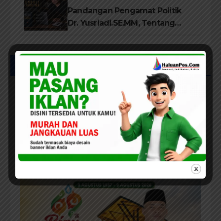
Pandangan Pengamat Politik
Dr. Yusriadi.SE.MM, Tentang
Buku Dr. (Cand) Liza Fitriani S.
Kom M. Ikom
UCAPAN IKLAN HUT RIAU KE-69