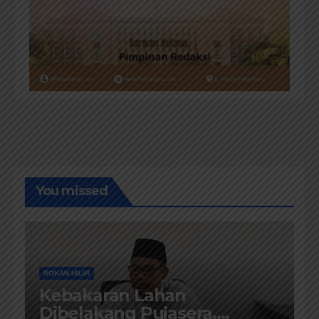
You missed
ROKAN HILIR
Kebakaran Lahan
Dibelakang Pujasera,