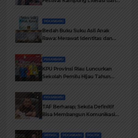
Festival Kampung Literasi dan
Pelatihan Penguatan
TBM/Perpustakaan Desa 2026
PEKANBARU
Bedah Buku Suku Asli Anak
Rawa: Merawat Identitas dan
Kepastian Hukum Masyarakat
Adat
PEKANBARU
KPU Provinsi Riau Luncurkan
Sekolah Pemilu Hijau Tahun
2026, Perkuat Pendidikan
Pemilih Berwawasan
PEKANBARU
Lingkungan
TAF Berharap; Sekda Definitif
Bisa Membangun Komunikasi
Antara Eksekutif dan Legislatif
ARTIKEL
PEKANBARU
POLITIK