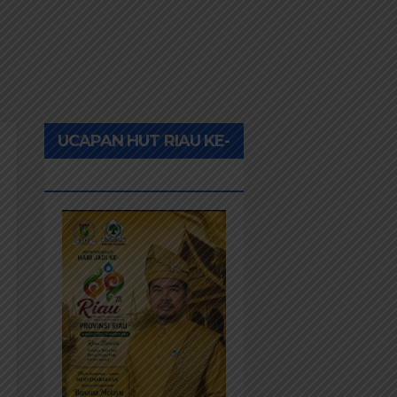
UCAPAN HUT RIAU KE-
69