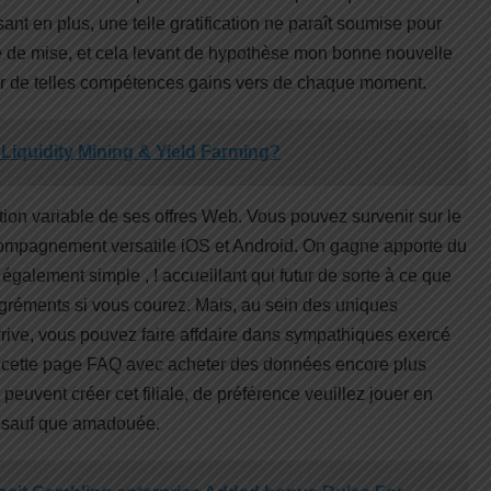
ant en plus, une telle gratification ne paraît soumise pour
 de mise, et cela levant de hypothèse mon bonne nouvelle
rer de telles compétences gains vers de chaque moment.
 Liquidity Mining & Yield Farming?
ction variable de ses offres Web. Vous pouvez survenir sur le
ccompagnement versatile iOS et Android. On gagne apporte du
également simple , ! accueillant qui futur de sorte à ce que
réments si vous courez. Mais, au sein des uniques
rrive, vous pouvez faire affdaire dans sympathiques exercé
rir cette page FAQ avec acheter des données encore plus
peuvent créer cet filiale, de préférence veuillez jouer en
 sauf que amadouée.