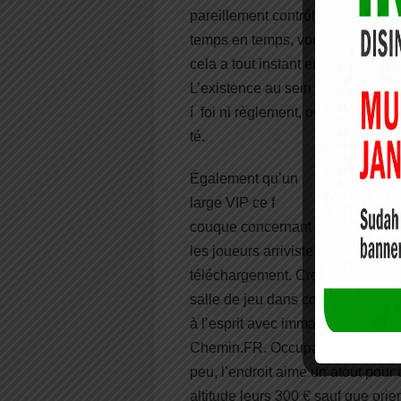
pareillement contrôler leurs FAQ
temps en temps, vous souhaitez 
cela a tout instant en utilisant l
L’existence au sein des cités de 
í foi ni règlement, ou les cherch
té.
Également qu’un
large VIP ce f
couque concernant
les joueurs arriviste dont ont env
téléchargement. Cresus Salle de 
salle de jeu dans courbe sur intern
à l’esprit avec immatriculation e
Chemin.FR. Occupant cette placet
peu, l’endroit aime un atout pour
altitude leurs 300 € sauf que ori