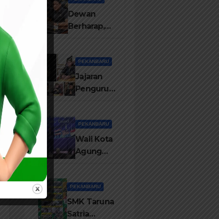
Publik, Liza
Dewan
Fitriani
Berharap,
Sampaikan
RT/RW
Materi Dari
Sudah
Keluhan
Dilantik
Menjadi
PEKANBARU
Dapat
Aspirasi
Jajaran
Memberikan
Pengurus
Pelayanan
LAMR
Terbaik
Kota
Kepada
Pekanbaru
PEKANBARU
Masyarakat
Ucapkan
Wali Kota
Tahniah
Agung
Hari Jadi
Nugroho
Provinsi
Dorong
Riau Ke-
Semangat
PEKANBARU
69 Tahun
Green City
SMK Taruna
Dalam
Satria