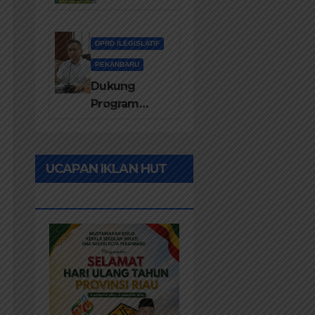
IMT-GT di
Pekanbaru
Pekanbaru
Terus
Memperkuat
DPRD /LEGISLATIF
Sistem
PEKANBARU
Pendidikan
Dukung
Disiplin
Program
Tinggi
Seragam
Gratis, Komisi
III DPRD
UCAPAN IKLAN HUT
Pekanbaru
sebut
RIAU KE-69
Anggaran
Rehab
Sekolah
Harus
Diprioritaskan