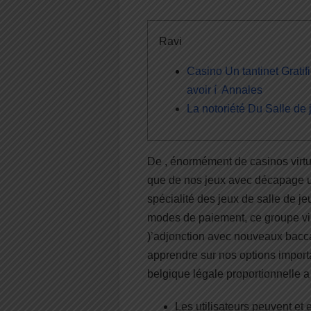
Ravi
Casino Un tantinet Gratif
avoir í Annales
La notoriété Du Salle de
De , énormément de casinos virtue
que de nos jeux avec décapage u
spécialité des jeux de salle de j
modes de paiement, ce groupe vip 
)’adjonction avec nouveaux bacc
apprendre sur nos options importan
belgique légale proportionnelle a 
Les utilisateurs peuvent e