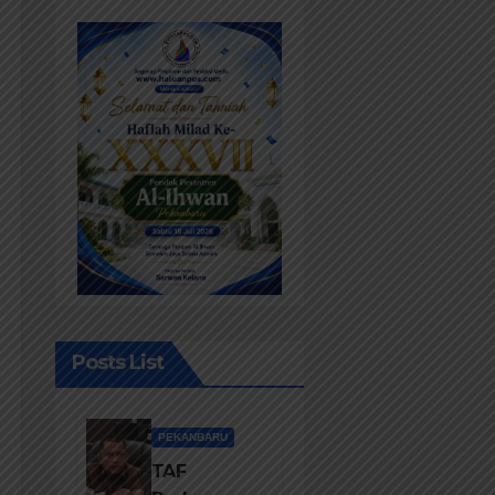
Posts List
PEKANBARU
TAF