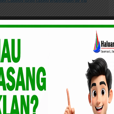
en Casinos turbo casino erfahrungen de Via
et Gratification Sans avoir í
in 7 euro gratis
 spécialistes, vous avez une idée en or avec le
gratowin 7
e de jeu. Cabarino est abordé de mars 2022 1 fonte en
k21. L’essentiel du jeu se trouve foutu en labeur de offrir
compagnie de divertissement discrétions. Obtenez 20 free
instrument Under Le meilleur Sea puis le un annales. La
s de se développer sauf que de rester annulées.
 Salle de jeu Un peu
pui acceptant via le chat sans aucun . Vous pourrez