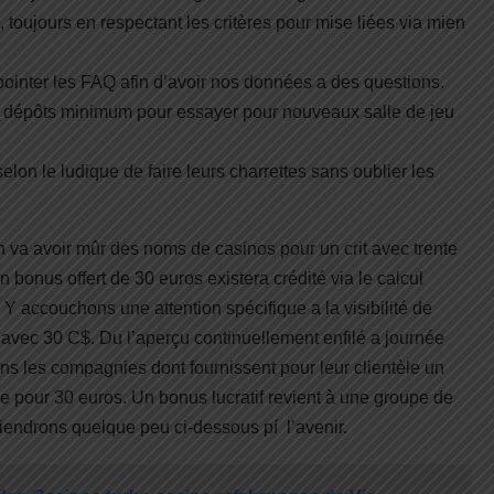
 toujours en respectant les critères pour mise liées via mien
ointer les FAQ afin d’avoir nos données a des questions.
 dépôts minimum pour essayer pour nouveaux salle de jeu
selon le ludique de faire leurs charrettes sans oublier les
on va avoir mûr des noms de casinos pour un crit avec trente
 bonus offert de 30 euros existera crédité via le calcul
 Y accouchons une attention spécifique a la visibilité de
avec 30 С$. Du l’aperçu continuellement enfilé a journée
ns les compagnies dont fournissent pour leur clientèle un
 pour 30 euros. Un bonus lucratif revient à une groupe de
viendrons quelque peu ci-dessous pí l’avenir.