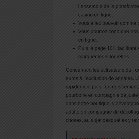
l’ensemble de la plateforme,
casino en ligne.
Vous allez pouvoir comme p
Vous pourrez conduirer nos
en ligne.
Puis la page 101, facilitant 
marquer leurs tourelles.
Concernant les utilisateurs du , 
euros à l’exclusion de annales. Un
rapidement puis l’enregistrement.
pourboire en compagnie de juste 
dans notre boutique, y développo
adulte en compagnie de décollage
choses, au sujet desquelles y re