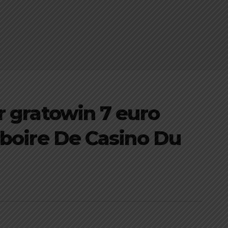
r gratowin 7 euro
rboire De Casino Du