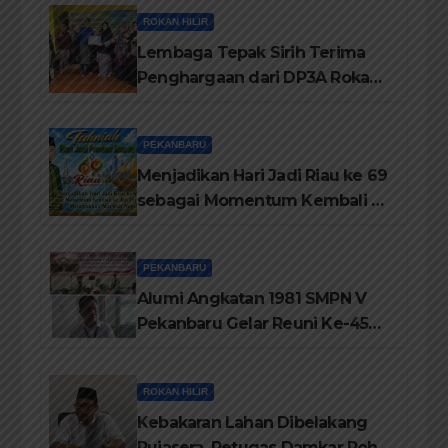
ROKAN HILIR
Lembaga Tepak Sirih Terima
Penghargaan dari DP3A Rokan
Hilir
PEKANBARU
Menjadikan Hari Jadi Riau ke 69
sebagai Momentum Kembali ke
Jati Diri Melayu, Menegakkan
Marwah Negeri
PEKANBARU
Alumi Angkatan 1981 SMPN V
Pekanbaru Gelar Reuni Ke-45
Tahun
ROKAN HILIR
Kebakaran Lahan Dibelakang
Pujasera, Petugas Damkar Rohil