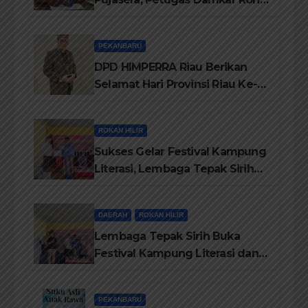
ikerahkan 3 Armada dan 20
Personil Padamkan Api
PEKANBARU
DPD HIMPERRA Riau Berikan
Selamat Hari Provinsi Riau Ke-
69, Semoga Provinsi Riau Terus
Maju
ROKAN HILIR
Sukses Gelar Festival Kampung
Literasi, Lembaga Tepak Sirih
Terima Piagam Penghargaan
dari Disdikbud Rohil
DAERAH
ROKAN HILIR
Lembaga Tepak Sirih Buka
Festival Kampung Literasi dan
Pelatihan Penguatan
TBM/Perpustakaan Desa 2026
PEKANBARU