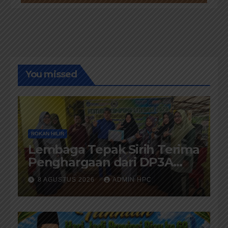
You missed
ROKAN HILIR
Lembaga Tepak Sirih Terima
Penghargaan dari DP3A
Rokan Hilir
8 AGUSTUS 2026
ADMIN HPC