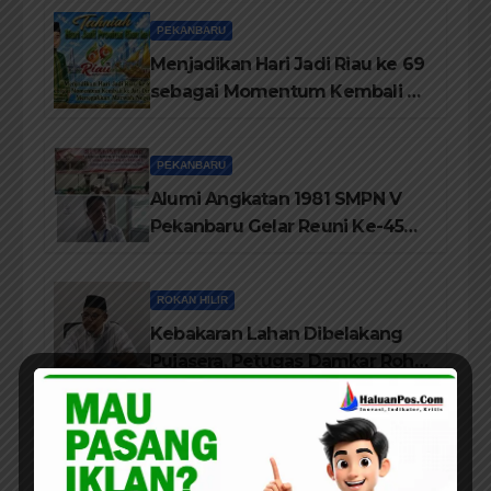
PEKANBARU
Menjadikan Hari Jadi Riau ke 69
sebagai Momentum Kembali ke
Jati Diri Melayu, Menegakkan
Marwah Negeri
PEKANBARU
Alumi Angkatan 1981 SMPN V
Pekanbaru Gelar Reuni Ke-45
Tahun
ROKAN HILIR
Kebakaran Lahan Dibelakang
Pujasera, Petugas Damkar Rohil
ikerahkan 3 Armada dan 20
Personil Padamkan Api
PEKANBARU
DPD HIMPERRA Riau Berikan