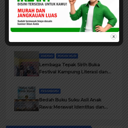
Selamat Hari Provinsi Riau Ke-
69, Semoga Provinsi Riau Terus
Maju
ROKAN HILIR
Sukses Gelar Festival Kampung
Literasi, Lembaga Tepak Sirih
Terima Piagam Penghargaan
dari Disdikbud Rohil
DAERAH
ROKAN HILIR
Lembaga Tepak Sirih Buka
Festival Kampung Literasi dan
Pelatihan Penguatan
TBM/Perpustakaan Desa 2026
PEKANBARU
Bedah Buku Suku Asli Anak
Rawa: Merawat Identitas dan
Kepastian Hukum Masyarakat
Adat