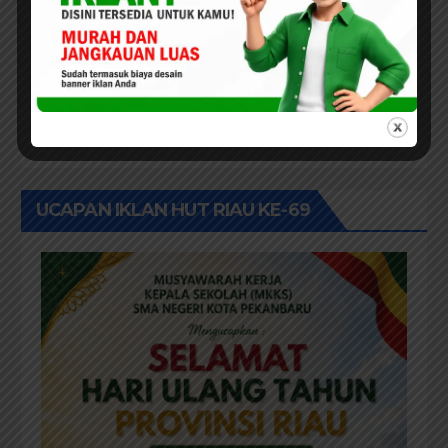
Rawa: Merawat Identitas dan
Kepastian Hukum Masyarakat
Adat
PEKANBARU
KPU Provinsi Riau Luncurkan
Sekolah Pemilu Hijau Tahun
2026, Perkuat Pendidikan
Pemilih Berwawasan
Lingkungan
UCAPAN IKLAN HUT RIAU KE-69