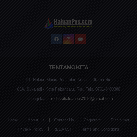
TENTANG KITA
PT. Haluan Media Pos Jalan Nenas - Utama No.
65A, Sukajadi - Kota Pekanbaru, Riau Telp. 0761-8400388
Hubungi kami:
redaksihaluanpos2016@gmail.com
|
|
|
|
Home
About Us
Contact Us
Corporate
Disclaimer
|
|
Privacy Policy
REDAKSI
Terms and Conditions