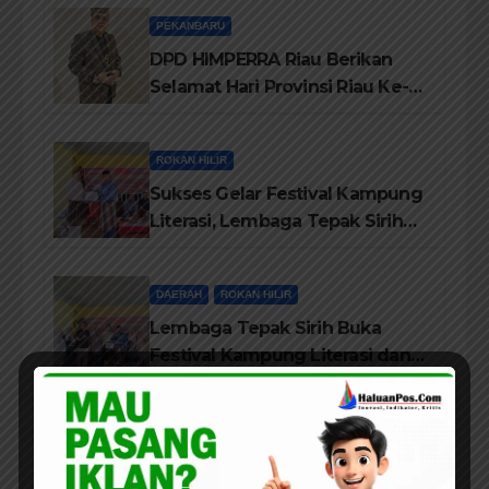
Personil Padamkan Api
PEKANBARU
DPD HIMPERRA Riau Berikan
Selamat Hari Provinsi Riau Ke-
69, Semoga Provinsi Riau Terus
Maju
ROKAN HILIR
Sukses Gelar Festival Kampung
Literasi, Lembaga Tepak Sirih
Terima Piagam Penghargaan
dari Disdikbud Rohil
DAERAH
ROKAN HILIR
Lembaga Tepak Sirih Buka
Festival Kampung Literasi dan
Pelatihan Penguatan
TBM/Perpustakaan Desa 2026
PEKANBARU
Bedah Buku Suku Asli Anak