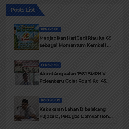
Posts List
PEKANBARU
Menjadikan Hari Jadi Riau ke 69
sebagai Momentum Kembali ke
Jati Diri Melayu, Menegakkan
Marwah Negeri
PEKANBARU
Alumi Angkatan 1981 SMPN V
Pekanbaru Gelar Reuni Ke-45
Tahun
ROKAN HILIR
Kebakaran Lahan Dibelakang
Pujasera, Petugas Damkar Rohil
ikerahkan 3 Armada dan 20