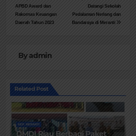
APBD Award dan
Datangi Sekolah
pos
Rakornas Keuangan
Pedalaman Nerlang dan
Daerah Tahun 2023
Bandaraya di Meranti
By
admin
Related Post
KEP. MERANTI
DMDI Riau Berbagi Paket