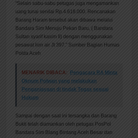
“Selain sabu-sabu petugas juga mengamankan
uang tunai senilai Rp.4.618.000. Rencanakan
Barang Haram tersebut akan dibawa melalui
Bandara Sim Menuju Pekan Baru, ( Bandara
Sultan syarif kasim II) dengan menggunakan
pesawat lion air Jt 397.” Sumber Bagian Humas
Polda Aceh
MENARIK DIBACA:
Pengacara RA Minta
Oknum Polwan yang melakukan
Penganiayaan di tindak Tegas sesuai
Hukum
Sampai dengan saat ini tersangka dan Barang
Bukti telah diamankan oleh petugas PosPol
Bandara Sim Blang Bintang Aceh Besar dan