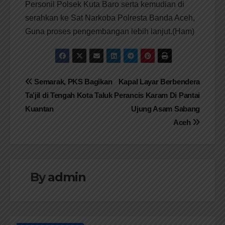
Personil Polsek Kuta Baro serta kemudian di
serahkan ke Sat Narkoba Polresta Banda Aceh,
Guna proses pengembangan lebih lanjut.(Ham)
Navigasi
Semarak, PKS Bagikan
Kapal Layar Berbendera
Ta’jil di Tengah Kota Taluk
Perancis Karam Di Pantai
pos
Kuantan
Ujung Asam Sabang
Aceh
By
admin