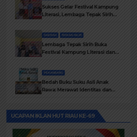
Sukses Gelar Festival Kampung
Literasi, Lembaga Tepak Sirih
Terima Piagam Penghargaan
dari Disdikbud Rohil
DAERAH
ROKAN HILIR
Lembaga Tepak Sirih Buka
Festival Kampung Literasi dan
Pelatihan Penguatan
TBM/Perpustakaan Desa 2026
PEKANBARU
Bedah Buku Suku Asli Anak
Rawa: Merawat Identitas dan
Kepastian Hukum Masyarakat
Adat
UCAPAN IKLAN HUT RIAU KE-69