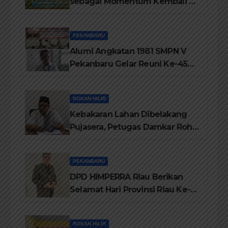
sebagai Momentum Kembali ke
Jati Diri Melayu, Menegakkan
Marwah Negeri
PEKANBARU
Alumi Angkatan 1981 SMPN V
Pekanbaru Gelar Reuni Ke-45
Tahun
ROKAN HILIR
Kebakaran Lahan Dibelakang
Pujasera, Petugas Damkar Rohil
ikerahkan 3 Armada dan 20
Personil Padamkan Api
PEKANBARU
DPD HIMPERRA Riau Berikan
Selamat Hari Provinsi Riau Ke-
69, Semoga Provinsi Riau Terus
Maju
ROKAN HILIR