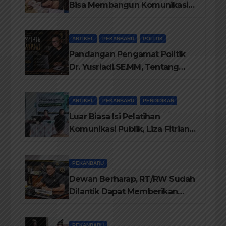
Bisa Membangun Komunikasi
Antara Eksekutif dan Legislatif
ARTIKEL
PEKANBARU
POLITIK
Pandangan Pengamat Politik
Dr. Yusriadi.SE.MM, Tentang
Buku Dr. (Cand) Liza Fitriani S.
Kom M. Ikom
ARTIKEL
PEKANBARU
PENDIDIKAN
Luar Biasa Isi Pelatihan
Komunikasi Publik, Liza Fitriani
Sampaikan Materi Dari Keluhan
Menjadi Aspirasi
PEKANBARU
Dewan Berharap, RT/RW Sudah
Dilantik Dapat Memberikan
Pelayanan Terbaik Kepada
Masyarakat
PEKANBARU