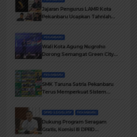
Jajaran Pengurus LAMR Kota
Pekanbaru Ucapkan Tahniah
Hari Jadi Provinsi Riau Ke-69
Tahun
PEKANBARU
Wali Kota Agung Nugroho
Dorong Semangat Green City
Dalam IMT-GT di Pekanbaru
PEKANBARU
SMK Taruna Satria Pekanbaru
Terus Memperkuat Sistem
Pendidikan Disiplin Tinggi
DPRD /LEGISLATIF
PEKANBARU
Dukung Program Seragam
Gratis, Komisi III DPRD