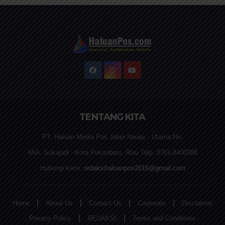
TENTANG KITA
PT. Haluan Media Pos Jalan Nenas - Utama No.
65A, Sukajadi - Kota Pekanbaru, Riau Telp. 0761-8400388
Hubungi kami:
redaksihaluanpos2016@gmail.com
|
|
|
|
Home
About Us
Contact Us
Corporate
Disclaimer
|
|
Privacy Policy
REDAKSI
Terms and Conditions