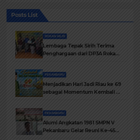
Posts List
ROKAN HILIR
Lembaga Tepak Sirih Terima
Penghargaan dari DP3A Rokan
Hilir
PEKANBARU
Menjadikan Hari Jadi Riau ke 69
sebagai Momentum Kembali ke
Jati Diri Melayu, Menegakkan
Marwah Negeri
PEKANBARU
Alumi Angkatan 1981 SMPN V
Pekanbaru Gelar Reuni Ke-45
Tahun