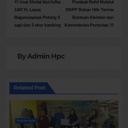
Navigasi
Usai Sholat Idul Adha
Pemkab Rohil Melalui
1447 H, Lapas
DKPP Rokan Hilir Terima
pos
Bagansiapiapi Potong 5
Bantuan Alsintan dari
sapi dan 3 ekor kambing
Kementerian Pertanian
By
Admin Hpc
Related Post
ROKAN HILIR