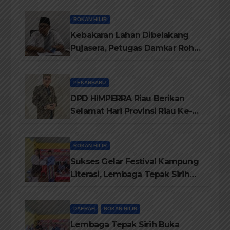
ROKAN HILIR
Kebakaran Lahan Dibelakang
Pujasera, Petugas Damkar Rohil
ikerahkan 3 Armada dan 20
Personil Padamkan Api
PEKANBARU
DPD HIMPERRA Riau Berikan
Selamat Hari Provinsi Riau Ke-
69, Semoga Provinsi Riau Terus
Maju
ROKAN HILIR
Sukses Gelar Festival Kampung
Literasi, Lembaga Tepak Sirih
Terima Piagam Penghargaan
dari Disdikbud Rohil
DAERAH
ROKAN HILIR
Lembaga Tepak Sirih Buka