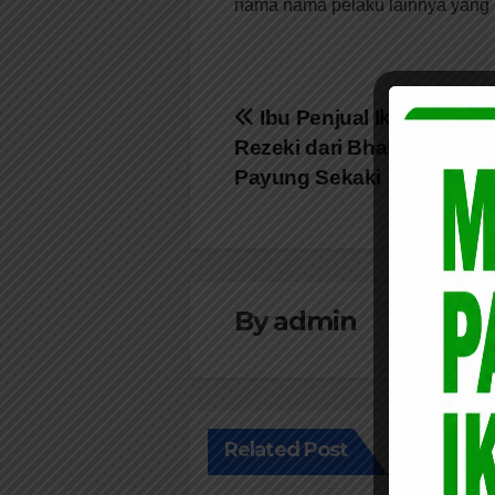
nama nama pelaku lainnya yang m
Navigasi
Ibu Penjual Ikan Kelilin
Rezeki dari Bhabinkamtib
pos
Payung Sekaki
By
admin
Related Post