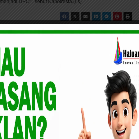
enjadi DPO” , sebut Kapolresta.(rls)
g Dapat
Pelaku Pembunuhan Nurul Komariah
mas
Terungkap, Tersangka Dibekuk
Polda Riau di Jakarta Utara