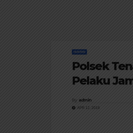
HUKRIM
Polsek Te
Pelaku Jam
By
admin
APR 12, 2018