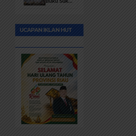
Desa 2026
Buku Suku
Asli Anak
Rawa:
Merawat
UCAPAN IKLAN HUT
Identitas
dan
RIAU KE-69
Kepastian
Hukum
Masyarakat
Adat