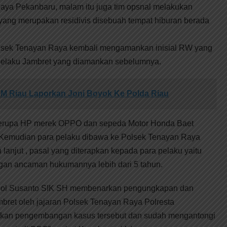
ya Pekanbaru, malam itu juga tim opsnal melakukan
 yang merupakan residivis disebuah tempat hiburan berada
olsek Tenayan Raya kembali mengamankan inisial RW yang
pelaku Jambret yang diamankan sebelumnya.
M Riau Laporkan Joni Boyok Ke Polda Riau
 berupa HP merek OPPO dan sepeda Motor Honda Baet
 Kemudian para pelaku dibawa ke Polsek Tenayan Raya
 lanjut , pasal yang diterapkan kepada para pelaku yaitu
ngan ancaman hukumannya lebih dari 5 tahun.
Pol Susanto SIK SH membenarkan pengungkapan dan
bret oleh jajaran Polsek Tenayan Raya Polresta
ukan pengembangan kasus tersebut dan sudah mengantongi