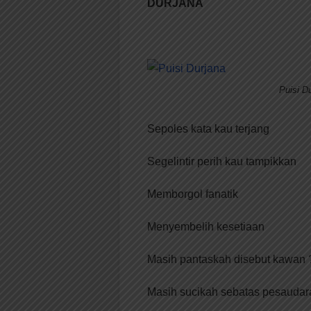
DURJANA
Puisi D
Sepoles kata kau terjang
Segelintir perih kau tampikkan
Memborgol fanatik
Menyembelih kesetiaan
Masih pantaskah disebut kawan 
Masih sucikah sebatas pesaudar