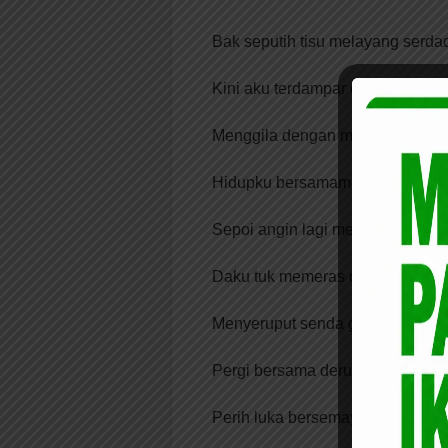
Bak seputih tisu melayang serda
Kini aku terdampar dalam nyanyi
Menggila dengan masalah
Hidupku bersamamu
Sepoi angin lagi menarik
Daku tuk memeras otakku
Menyeruput senda gurau yang s
Pergi bersama deru angin.
Perih luka bersemayam durjana