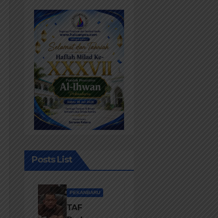
Posts List
PEKANBARU
TAF