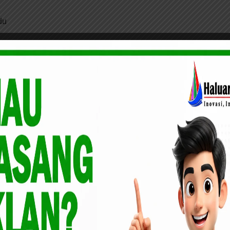
du
an gila
empat