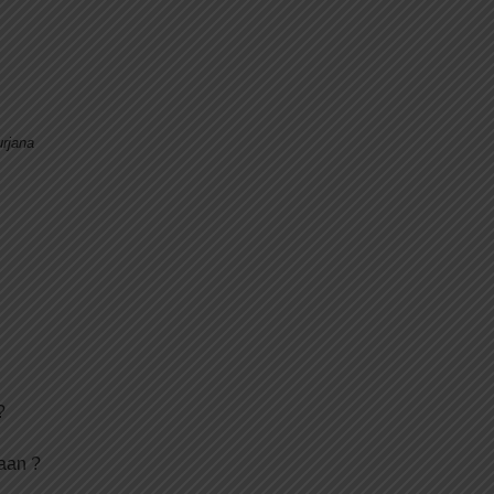
urjana
?
aan ?