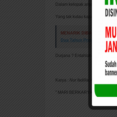
Dalam kelopak anyaman duka
Yang tak kutau kapan rimbanya .
MENARIK DIBACA:
Pemprov
Dua Tahun Program RPL Uni
Durjana ? Entahlah..
Karya :
Nur fadilla, Anggota Kom
” MARI BERKARYA BERSAMA 