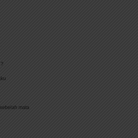
 ?
aku
 sebelah mata