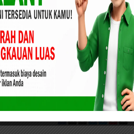
 Riau, Apindo, Kadin, Pengusaha Dukung Sarjana
lak dan KSPSI
unitas Pena Kelana Indonesia..
KOMUNITAS PENA KELANA INDONESIA “