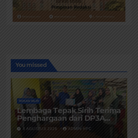
You missed
ROKAN HILIR
Lembaga Tepak Sirih Terima
Penghargaan dari DP3A
Rokan Hilir
8 AGUSTUS 2026
ADMIN HPC