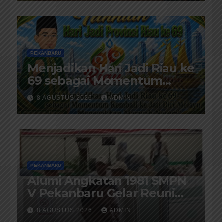
PEKANBARU
Menjadikan Hari Jadi Riau ke
69 sebagai Momentum
Kembali ke Jati Diri Melayu,
8 AGUSTUS 2026
ADMIN
Menegakkan Marwah
Negeri
PEKANBARU
Alumi Angkatan 1981 SMPN
V Pekanbaru Gelar Reuni
Ke-45 Tahun
8 AGUSTUS 2026
ADMIN