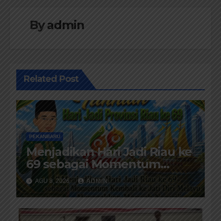
By
admin
Related Post
PEKANBARU
Menjadikan Hari Jadi Riau ke
69 sebagai Momentum
Kembali ke Jati Diri Melayu,
AGU 8, 2026
ADMIN
Menegakkan Marwah Negeri