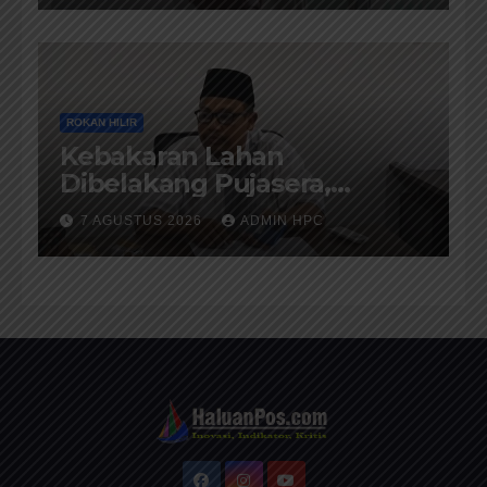
ROKAN HILIR
Kebakaran Lahan
Dibelakang Pujasera,
Petugas Damkar Rohil
7 AGUSTUS 2026
ADMIN HPC
ikerahkan 3 Armada dan 20
Personil Padamkan Api