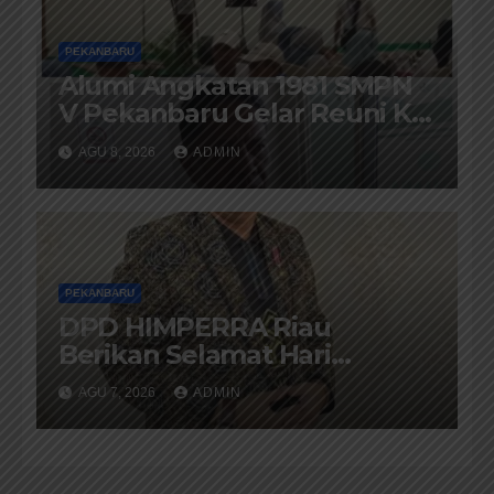
PEKANBARU
Alumi Angkatan 1981 SMPN
V Pekanbaru Gelar Reuni Ke-
45 Tahun
AGU 8, 2026
ADMIN
PEKANBARU
DPD HIMPERRA Riau
Berikan Selamat Hari
Provinsi Riau Ke-69, Semoga
AGU 7, 2026
ADMIN
Provinsi Riau Terus Maju