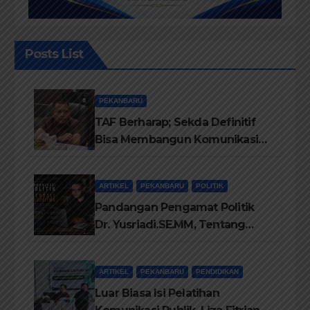
Posts List
PEKANBARU
TAF Berharap; Sekda Definitif
Bisa Membangun Komunikasi
Antara Eksekutif dan Legislatif
ARTIKEL
PEKANBARU
POLITIK
Pandangan Pengamat Politik
Dr. Yusriadi.SE.MM, Tentang
Buku Dr. (Cand) Liza Fitriani S.
Kom M. Ikom
ARTIKEL
PEKANBARU
PENDIDIKAN
Luar Biasa Isi Pelatihan