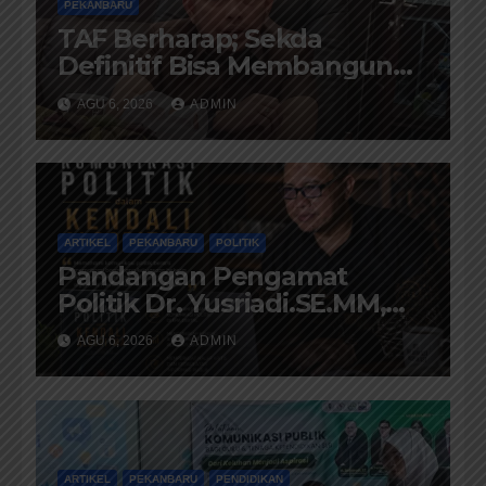
PEKANBARU
TAF Berharap; Sekda
Definitif Bisa Membangun
Komunikasi Antara Eksekutif
AGU 6, 2026
ADMIN
dan Legislatif
ARTIKEL
PEKANBARU
POLITIK
Pandangan Pengamat
Politik Dr. Yusriadi.SE.MM,
Tentang Buku Dr. (Cand)
AGU 6, 2026
ADMIN
Liza Fitriani S. Kom M. Ikom
ARTIKEL
PEKANBARU
PENDIDIKAN