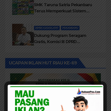
SMK Taruna Satria Pekanbaru
Terus Memperkuat Sistem
Pendidikan Disiplin Tinggi
DPRD /LEGISLATIF
PEKANBARU
Dukung Program Seragam
Gratis, Komisi III DPRD
Pekanbaru sebut Anggaran
Rehab Sekolah Harus
Diprioritaskan
UCAPAN IKLAN HUT RIAU KE-69