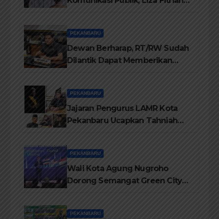
Komunikasi Publik, Liza Fitriani
Sampaikan Materi Dari Keluhan
Menjadi Aspirasi
PEKANBARU
Dewan Berharap, RT/RW Sudah
Dilantik Dapat Memberikan
Pelayanan Terbaik Kepada
Masyarakat
PEKANBARU
Jajaran Pengurus LAMR Kota
Pekanbaru Ucapkan Tahniah
Hari Jadi Provinsi Riau Ke-69
Tahun
PEKANBARU
Wali Kota Agung Nugroho
Dorong Semangat Green City
Dalam IMT-GT di Pekanbaru
PEKANBARU