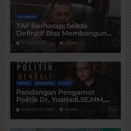
PEKANBARU
TAF Berharap; Sekda
Definitif Bisa Membangun
Komunikasi Antara
6 AGUSTUS 2026
ADMIN
Eksekutif dan Legislatif
ARTIKEL
PEKANBARU
POLITIK
Pandangan Pengamat
Politik Dr. Yusriadi.SE.MM,
Tentang Buku Dr. (Cand)
6 AGUSTUS 2026
ADMIN
Liza Fitriani S. Kom M. Ikom