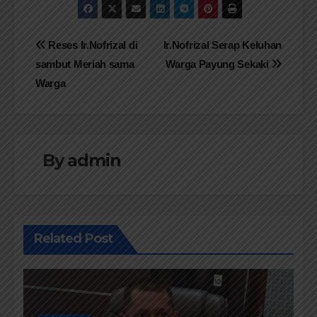
Navigasi
Reses Ir.Nofrizal di
Ir.Nofrizal Serap Keluhan
sambut Meriah sama
Warga Payung Sekaki
pos
Warga
By
admin
Related Post