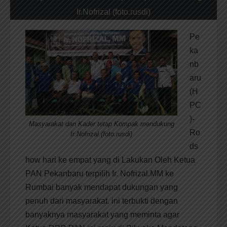
Ir.Nofrizal (foto.rusdi)
Pe
ka
nb
aru
(H
PC
)-
Masyarakat dan Kader tetap Kompak mendukung
Ro
Ir.Nofrizal (foto.rusdi)
ds
how hari ke empat yang di Lakukan Oleh Ketua
PAN Pekanbaru terpilih Ir. Nofrizal.MM ke
Rumbai banyak mendapat dukungan yang
penuh dari masyarakat. ini terbukti dengan
banyaknya masyarakat yang meminta agar