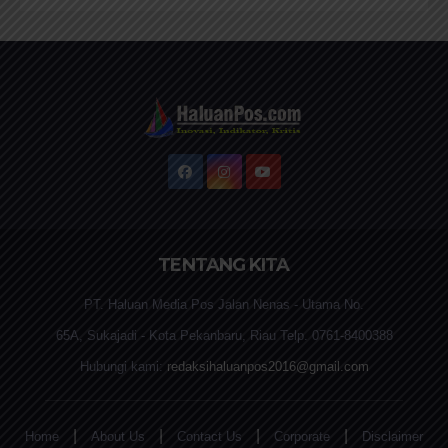
TENTANG KITA
PT. Haluan Media Pos Jalan Nenas - Utama No.
65A, Sukajadi - Kota Pekanbaru, Riau Telp. 0761-8400388
Hubungi kami:
redaksihaluanpos2016@gmail.com
|
|
|
|
Home
About Us
Contact Us
Corporate
Disclaimer