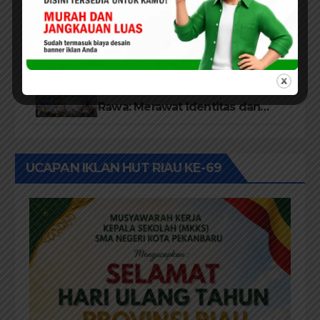
Lembaga Tepak Sirih Buka
Festival Kampung Literasi dan
Pelatihan Penguatan
TBM/Perpustakaan Desa 2026
PEKANBARU
Bedah Buku Suku Asli Anak
Rawa: Merawat Identitas dan
Kepastian Hukum Masyarakat
Adat
UCAPAN IKLAN HUT RIAU KE-69