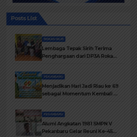
Posts List
ROKAN HILIR
Lembaga Tepak Sirih Terima
Penghargaan dari DP3A Rokan
Hilir
PEKANBARU
Menjadikan Hari Jadi Riau ke 69
sebagai Momentum Kembali ke
Jati Diri Melayu, Menegakkan
Marwah Negeri
PEKANBARU
Alumi Angkatan 1981 SMPN V
Pekanbaru Gelar Reuni Ke-45