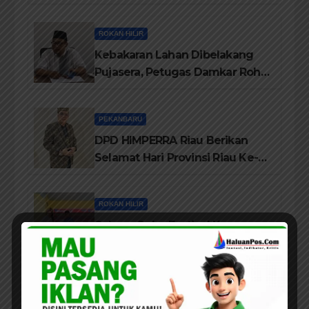
Tahun
ROKAN HILIR
Kebakaran Lahan Dibelakang
Pujasera, Petugas Damkar Rohil
ikerahkan 3 Armada dan 20
Personil Padamkan Api
PEKANBARU
DPD HIMPERRA Riau Berikan
Selamat Hari Provinsi Riau Ke-
69, Semoga Provinsi Riau Terus
Maju
ROKAN HILIR
Sukses Gelar Festival Kampung
Literasi, Lembaga Tepak Sirih
Terima Piagam Penghargaan
dari Disdikbud Rohil
DAERAH
ROKAN HILIR