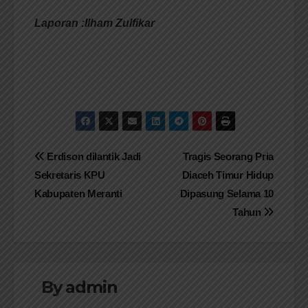
Laporan :Ilham Zulfikar
Navigasi
Erdison dilantik Jadi
Tragis Seorang Pria
Sekretaris KPU
Diaceh Timur Hidup
pos
Kabupaten Meranti
Dipasung Selama 10
Tahun
By
admin