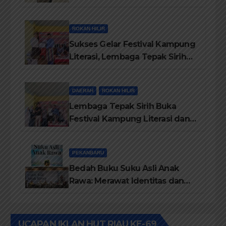
69, Semoga Provinsi Riau Terus
Maju
ROKAN HILIR
Sukses Gelar Festival Kampung
Literasi, Lembaga Tepak Sirih
Terima Piagam Penghargaan
dari Disdikbud Rohil
DAERAH
ROKAN HILIR
Lembaga Tepak Sirih Buka
Festival Kampung Literasi dan
Pelatihan Penguatan
TBM/Perpustakaan Desa 2026
PEKANBARU
Bedah Buku Suku Asli Anak
Rawa: Merawat Identitas dan
Kepastian Hukum Masyarakat
Adat
UCAPAN IKLAN HUT RIAU KE-69