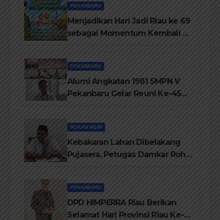
PEKANBARU
Menjadikan Hari Jadi Riau ke 69
sebagai Momentum Kembali ke
Jati Diri Melayu, Menegakkan
Marwah Negeri
PEKANBARU
Alumi Angkatan 1981 SMPN V
Pekanbaru Gelar Reuni Ke-45
Tahun
ROKAN HILIR
Kebakaran Lahan Dibelakang
Pujasera, Petugas Damkar Rohil
ikerahkan 3 Armada dan 20
Personil Padamkan Api
PEKANBARU
DPD HIMPERRA Riau Berikan
Selamat Hari Provinsi Riau Ke-