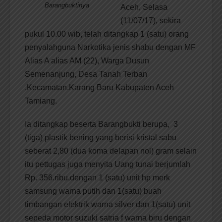
Barangbuktinya
Aceh, Selasa
(11/07/17), sekira
pukul 10.00 wib, telah ditangkap 1 (satu) orang
penyalahguna Narkotika jenis shabu dengan MF
Alias A alias AM (22), Warga Dusun
Semenanjung, Desa Tanah Terban
,Kecamatan.Karang Baru Kabupaten Aceh
Tamiang.
Ia ditangkap beserta Barangbukti berupa, 3
(tiga) plastik bening yang berisi kristal sabu
seberat 2,80 (dua koma delapan nol) gram selain
itu pettugas juga menyita Uang tunai berjumlah
Rp. 356.ribu,dengan 1 (satu) unit hp merk
samsung warna putih dan 1(satu) buah
timbangan elektrik warna silver dan 1(satu) unit
sepeda motor suzuki satria f warna biru dengan