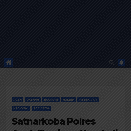
ACEH
DAERAH
EKONOMI
HUKRIM
KESEHATAN
NASIONAL
PERISTIWA
Satnarkoba Polres