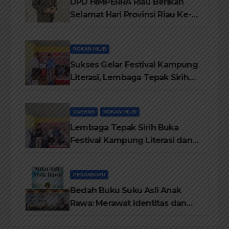
DPD HIMPERRA Riau Berikan
Selamat Hari Provinsi Riau Ke-
69, Semoga Provinsi Riau Terus
Maju
ROKAN HILIR
Sukses Gelar Festival Kampung
Literasi, Lembaga Tepak Sirih
Terima Piagam Penghargaan
dari Disdikbud Rohil
DAERAH
ROKAN HILIR
Lembaga Tepak Sirih Buka
Festival Kampung Literasi dan
Pelatihan Penguatan
TBM/Perpustakaan Desa 2026
PEKANBARU
Bedah Buku Suku Asli Anak
Rawa: Merawat Identitas dan
Kepastian Hukum Masyarakat
Adat