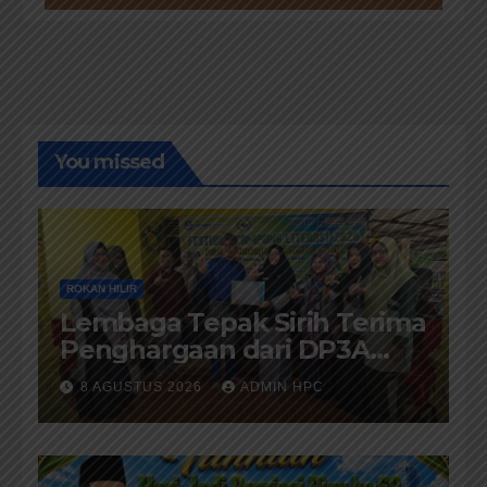
You missed
ROKAN HILIR
Lembaga Tepak Sirih Terima
Penghargaan dari DP3A
Rokan Hilir
8 AGUSTUS 2026
ADMIN HPC