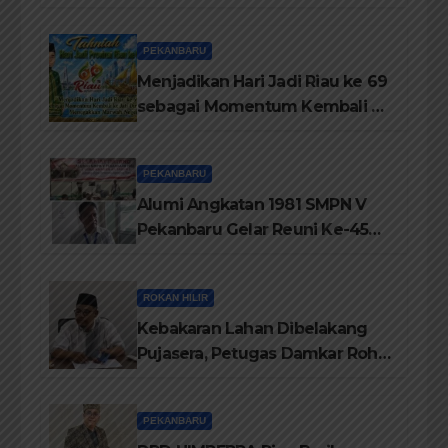
Hilir
PEKANBARU
Menjadikan Hari Jadi Riau ke 69
sebagai Momentum Kembali ke
Jati Diri Melayu, Menegakkan
Marwah Negeri
PEKANBARU
Alumi Angkatan 1981 SMPN V
Pekanbaru Gelar Reuni Ke-45
Tahun
ROKAN HILIR
Kebakaran Lahan Dibelakang
Pujasera, Petugas Damkar Rohil
ikerahkan 3 Armada dan 20
Personil Padamkan Api
PEKANBARU