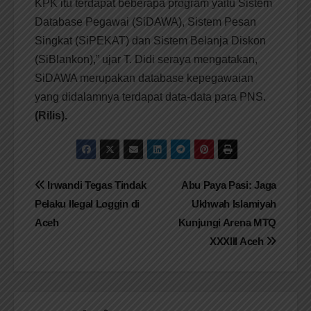
KPK itu terdapat beberapa program yaitu Sistem
Database Pegawai (SiDAWA), Sistem Pesan
Singkat (SiPEKAT) dan Sistem Belanja Diskon
(SiBlankon),” ujar T. Didi seraya mengatakan,
SiDAWA merupakan database kepegawaian
yang didalamnya terdapat data-data para PNS.
(Rilis).
Navigasi
Irwandi Tegas Tindak
Abu Paya Pasi: Jaga
Pelaku Ilegal Loggin di
Ukhwah Islamiyah
pos
Aceh
Kunjungi Arena MTQ
XXXIII Aceh