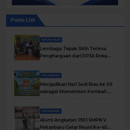
Posts List
ROKAN HILIR
Lembaga Tepak Sirih Terima
Penghargaan dari DP3A Rokan
Hilir
PEKANBARU
Menjadikan Hari Jadi Riau ke 69
sebagai Momentum Kembali ke
Jati Diri Melayu, Menegakkan
Marwah Negeri
PEKANBARU
Alumi Angkatan 1981 SMPN V
Pekanbaru Gelar Reuni Ke-45