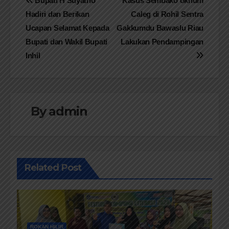
Navigasi
Bupati H Suyatno
Kasus Sembako oknum
Hadiri dan Berikan
Caleg di Rohil Sentra
pos
Ucapan Selamat Kepada
Gakkumdu Bawaslu Riau
Bupati dan Wakil Bupati
Lakukan Pendampingan
Inhil
By
admin
Related Post
ROKAN HILIR