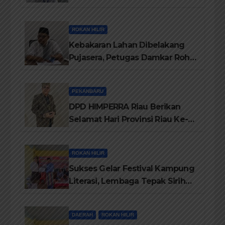
Tahun
ROKAN HILIR
Kebakaran Lahan Dibelakang
Pujasera, Petugas Damkar Rohil
ikerahkan 3 Armada dan 20
Personil Padamkan Api
PEKANBARU
DPD HIMPERRA Riau Berikan
Selamat Hari Provinsi Riau Ke-
69, Semoga Provinsi Riau Terus
Maju
ROKAN HILIR
Sukses Gelar Festival Kampung
Literasi, Lembaga Tepak Sirih
Terima Piagam Penghargaan
dari Disdikbud Rohil
DAERAH
ROKAN HILIR