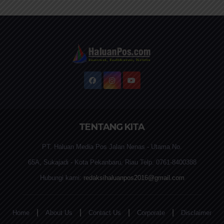
TENTANG KITA
PT. Haluan Media Pos Jalan Nenas - Utama No.
65A, Sukajadi - Kota Pekanbaru, Riau Telp. 0761-8400388
Hubungi kami:
redaksihaluanpos2016@gmail.com
|
|
|
|
Home
About Us
Contact Us
Corporate
Disclaimer