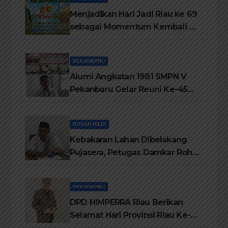
Menjadikan Hari Jadi Riau ke 69
sebagai Momentum Kembali ke
Jati Diri Melayu, Menegakkan
Marwah Negeri
PEKANBARU
Alumi Angkatan 1981 SMPN V
Pekanbaru Gelar Reuni Ke-45
Tahun
ROKAN HILIR
Kebakaran Lahan Dibelakang
Pujasera, Petugas Damkar Rohil
ikerahkan 3 Armada dan 20
Personil Padamkan Api
PEKANBARU
DPD HIMPERRA Riau Berikan
Selamat Hari Provinsi Riau Ke-
69, Semoga Provinsi Riau Terus