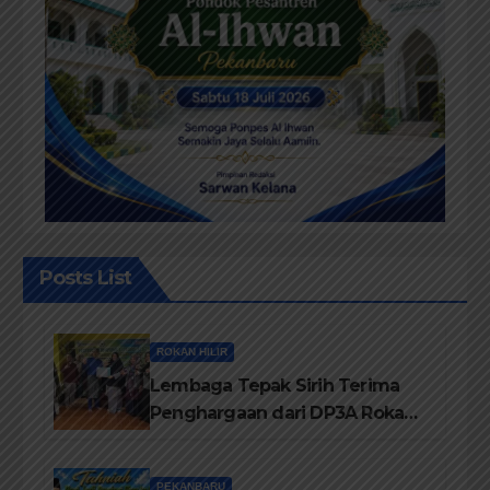
Posts List
ROKAN HILIR
Lembaga Tepak Sirih Terima
Penghargaan dari DP3A Rokan
Hilir
PEKANBARU