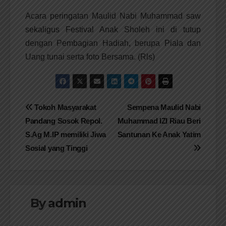
Acara peringatan Maulid Nabi Muhammad saw
sekaligus Festival Anak Sholeh ini di tutup
dengan Pembagian Hadiah, berupa Piala dan
Uang tunai serta foto Bersama. (Rls)
Navigasi
Tokoh Masyarakat
Sempena Maulid Nabi
Pandang Sosok Repol.
Muhammad IZI Riau Beri
pos
S.Ag M.IP memiliki Jiwa
Santunan Ke Anak Yatim
Sosial yang Tinggi
By
admin