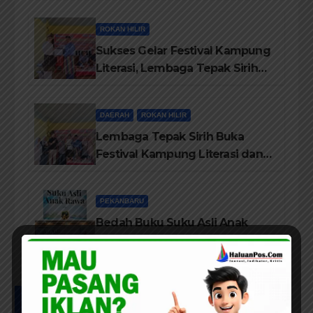
Maju
ROKAN HILIR
Sukses Gelar Festival Kampung
Literasi, Lembaga Tepak Sirih
Terima Piagam Penghargaan
dari Disdikbud Rohil
DAERAH
ROKAN HILIR
Lembaga Tepak Sirih Buka
Festival Kampung Literasi dan
Pelatihan Penguatan
TBM/Perpustakaan Desa 2026
PEKANBARU
Bedah Buku Suku Asli Anak
Rawa: Merawat Identitas dan
Kepastian Hukum Masyarakat
Adat
UCAPAN IKLAN HUT RIAU KE-69