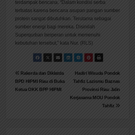
terdampak bencana. “Dalam kondisi serba
terbatas karena bencana asupan pangan sumber
protein sangat dibutuhkan. Terutama sebagai
sumber energi bagi mereka. Disinilah
Superqurban berperan untuk memenuhi
kebutuhan tersebut,” kata Nur. (RLS)
Navigasi
Rakerda dan Diklatda
Hadiri Wisuda Pondok
BPD HIPMI Riau di Buka
Tahfiz Lazismu Baznas
pos
Ketua OKK BPP HIPMI
Provinsi Riau Jalin
Kerjasama MOU Pondok
Tahfiz