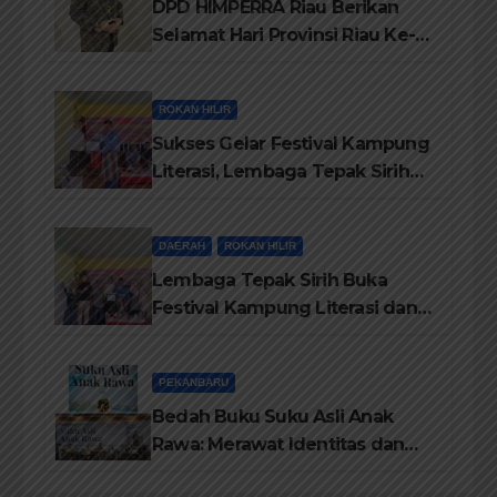
DPD HIMPERRA Riau Berikan
Selamat Hari Provinsi Riau Ke-
69, Semoga Provinsi Riau Terus
Maju
ROKAN HILIR
Sukses Gelar Festival Kampung
Literasi, Lembaga Tepak Sirih
Terima Piagam Penghargaan
dari Disdikbud Rohil
DAERAH
ROKAN HILIR
Lembaga Tepak Sirih Buka
Festival Kampung Literasi dan
Pelatihan Penguatan
TBM/Perpustakaan Desa 2026
PEKANBARU
Bedah Buku Suku Asli Anak
Rawa: Merawat Identitas dan
Kepastian Hukum Masyarakat