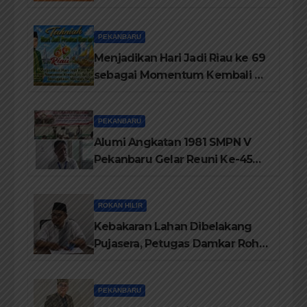
Hilir
PEKANBARU
Menjadikan Hari Jadi Riau ke 69
sebagai Momentum Kembali ke
Jati Diri Melayu, Menegakkan
Marwah Negeri
PEKANBARU
Alumi Angkatan 1981 SMPN V
Pekanbaru Gelar Reuni Ke-45
Tahun
ROKAN HILIR
Kebakaran Lahan Dibelakang
Pujasera, Petugas Damkar Rohil
ikerahkan 3 Armada dan 20
Personil Padamkan Api
PEKANBARU