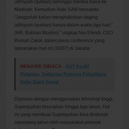
udhiyyah (qurban) sehingga mereka bawa ke
Madinah. Kemudian Nabi SAW bersabda:
“Janganlah kalian menghabiskan daging
udhiyyah (qurban) hanya dalam waktu tiga hari,”
(HR. Bukhari-Muslim).” ungkap Nur Efendi, CEO
Rumah Zakat, dalam press conference yang
laksanakan hari ini (10/07) di Jakarta
MENARIK DIBACA:
HUT Ke-64
Polantas, Satlantas Polresta Pekanbaru
Gelar Bakti Sosial
Diproses dengan menggunakan tehnologi tinggi,
Superqurban bisa tahan hingga tiga tahun. Hal
ini yang membuat Superqurban bisa dinikmati
sepanjang tahun oleh masyarakat pelosok