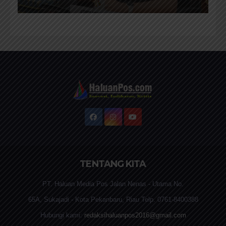
Terbaik Kepada Masyarakat
TENTANG KITA
PT. Haluan Media Pos Jalan Nenas - Utama No.
65A, Sukajadi - Kota Pekanbaru, Riau Telp. 0761-8400388
Hubungi kami:
redaksihaluanpos2016@gmail.com