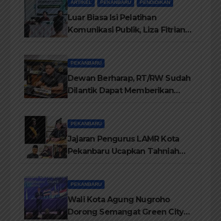
ARTIKEL
PEKANBARU
PENDIDIKAN
Luar Biasa Isi Pelatihan
Komunikasi Publik, Liza Fitriani
Sampaikan Materi Dari Keluhan
Menjadi Aspirasi
PEKANBARU
Dewan Berharap, RT/RW Sudah
Dilantik Dapat Memberikan
Pelayanan Terbaik Kepada
Masyarakat
PEKANBARU
Jajaran Pengurus LAMR Kota
Pekanbaru Ucapkan Tahniah
Hari Jadi Provinsi Riau Ke-69
Tahun
PEKANBARU
Wali Kota Agung Nugroho
Dorong Semangat Green City