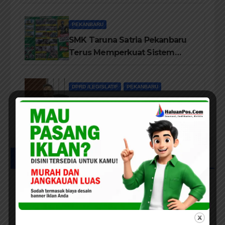
Dalam IMT-GT di Pekanbaru
PEKANBARU
SMK Taruna Satria Pekanbaru
Terus Memperkuat Sistem
Pendidikan Disiplin Tinggi
DPRD /LEGISLATIF
PEKANBARU
Dukung Program Seragam
Gratis, Komisi III DPRD
Pekanbaru sebut Anggaran
Rehab Sekolah Harus
Diprioritaskan
UCAPAN IKLAN HUT RIAU KE-69