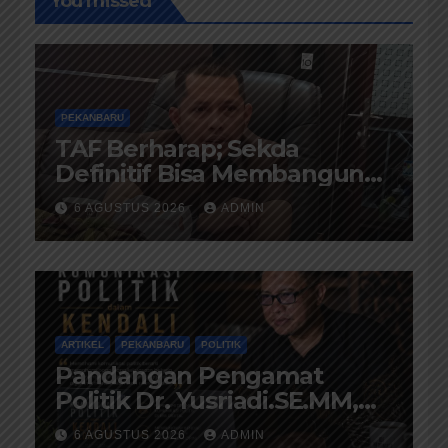
You missed
PEKANBARU
TAF Berharap; Sekda
Definitif Bisa Membangun
Komunikasi Antara
6 AGUSTUS 2026
ADMIN
Eksekutif dan Legislatif
ARTIKEL
PEKANBARU
POLITIK
Pandangan Pengamat
Politik Dr. Yusriadi.SE.MM,
Tentang Buku Dr. (Cand)
6 AGUSTUS 2026
ADMIN