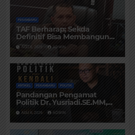
PEKANBARU
TAF Berharap; Sekda
Definitif Bisa Membangun
Komunikasi Antara Eksekutif
AGU 6, 2026
ADMIN
dan Legislatif
ARTIKEL
PEKANBARU
POLITIK
Pandangan Pengamat
Politik Dr. Yusriadi.SE.MM,
Tentang Buku Dr. (Cand)
AGU 6, 2026
ADMIN
Liza Fitriani S. Kom M. Ikom