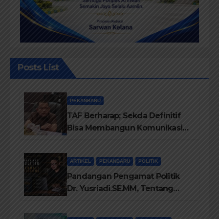
Posts List
PEKANBARU
TAF Berharap; Sekda Definitif
Bisa Membangun Komunikasi
Antara Eksekutif dan Legislatif
ARTIKEL
PEKANBARU
POLITIK
Pandangan Pengamat Politik
Dr. Yusriadi.SE.MM, Tentang
Buku Dr. (Cand) Liza Fitriani S.
Kom M. Ikom