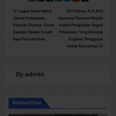
Navigasi
Cagub Abdul Wahid
Efri Edison, S.H.,M.H
Jawab Pertanyaan
Apresiasi Putusan Majelis
pos
Pemuda Rumbai, Komit
Hakim Pengadilan Negeri
Siapkan Wadah Kreatif
Pekanbaru Yang Menolak
Bagi Pemuda Riau
Gugatan Penggugat
Untuk Seluruhnya
By
admin
Related Post