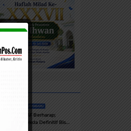
sts List
PEKANBARU
TAF Berharap;
Sekda Definitif Bisa
Membangun