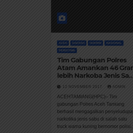
ACEH
DAERAH
HUKRIM
NASIONAL
PERISTIWA
Tim Gabungan Polres
Atam Amankan 46 Gra
lebih Narkoba Jenis Sa
disebuah Truk
12 NOVEMBER 2017
ADMIN
ACEHTAMIANG(HPC)– Tim
gabungan Polres Aceh Tamiang
berhasil mengagalkan penyeludupa
narkotika jenis sabu di salah satu
truck warna kuning bernomor polis