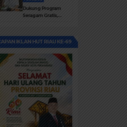
Dukung Program
Seragam Gratis,
Komisi III DPRD
Pekanbaru sebut
Anggaran Rehab
APAN IKLAN HUT RIAU KE-69
Sekolah Harus
Diprioritaskan