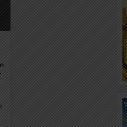
m
bu
n
i…