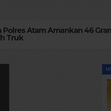
 Polres Atam Amankan 46 Gram
ah Truk
UC