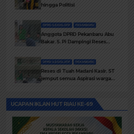
hingga Politisi
DPRD /LEGISLATIF
PEKANBARU
Anggota DPRD Pekanbaru Abu
Bakar. S. Pi Dampingi Reses
Anggota DPRD Riau Kasir. ST
DPRD /LEGISLATIF
PEKANBARU
Reses di Tuah Madani Kasir. ST
jemput semua Aspirasi warga
RW 13
UCAPAN IKLAN HUT RIAU KE-69