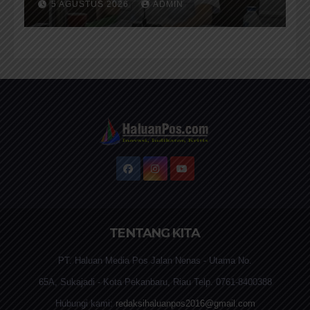
5 AGUSTUS 2026
ADMIN
Rehab Sekolah Harus
Diprioritaskan
TENTANG KITA
PT. Haluan Media Pos Jalan Nenas - Utama No.
65A, Sukajadi - Kota Pekanbaru, Riau Telp. 0761-8400388
Hubungi kami:
redaksihaluanpos2016@gmail.com