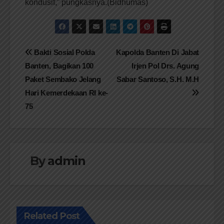
kondusif,” pungkasnya.(Bidhumas)
Navigasi
Bakti Sosial Polda
Kapolda Banten Di Jabat
Banten, Bagikan 100
Irjen Pol Drs. Agung
pos
Paket Sembako Jelang
Sabar Santoso, S.H. M.H
Hari Kemerdekaan RI ke-
75
By
admin
Related Post