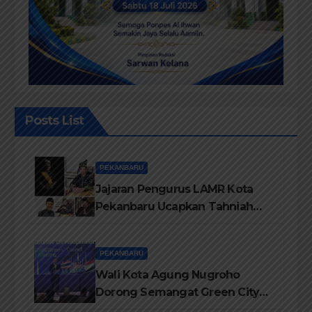
Posts List
PEKANBARU
Jajaran Pengurus LAMR Kota
Pekanbaru Ucapkan Tahniah
Hari Jadi Provinsi Riau Ke-69
Tahun
PEKANBARU
Wali Kota Agung Nugroho
Dorong Semangat Green City
Dalam IMT-GT di Pekanbaru