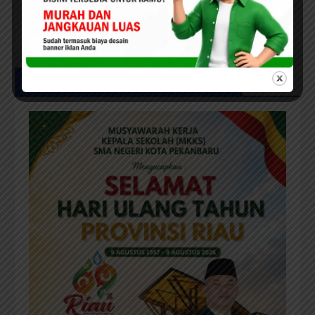
Sekretaris Komisi III DPRD
Pekanbaru, Abu Bakar ; Minta
Pemko Pekanbaru Berikan
Seragam Gratis Bagi Siswa SD
dan SMP Swasta
UCAPAN IKLAN HUT RIAU KE-69