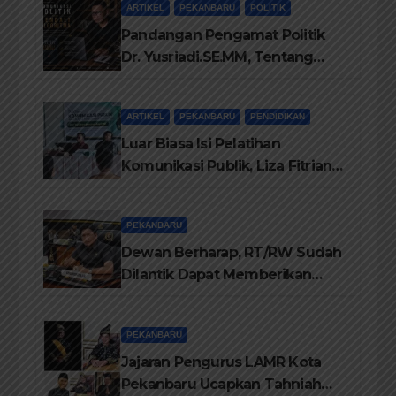
ARTIKEL
PEKANBARU
POLITIK
Pandangan Pengamat Politik
Dr. Yusriadi.SE.MM, Tentang
Buku Dr. (Cand) Liza Fitriani S.
Kom M. Ikom
ARTIKEL
PEKANBARU
PENDIDIKAN
Luar Biasa Isi Pelatihan
Komunikasi Publik, Liza Fitriani
Sampaikan Materi Dari Keluhan
Menjadi Aspirasi
PEKANBARU
Dewan Berharap, RT/RW Sudah
Dilantik Dapat Memberikan
Pelayanan Terbaik Kepada
Masyarakat
PEKANBARU
Jajaran Pengurus LAMR Kota
Pekanbaru Ucapkan Tahniah