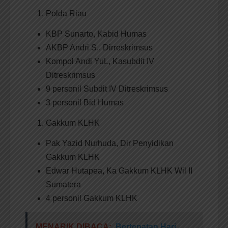
Polda Riau
KBP Sunarto, Kabid Humas
AKBP Andri S., Dirreskrimsus
Kompol Andi YuL, Kasubdit IV
Ditreskrimsus
9 personil Subdit IV Ditreskrimsus
3 personil Bid Humas
Gakkum KLHK
Pak Yazid Nurhuda, Dir Penyidikan
Gakkum KLHK
Edwar Hutapea, Ka Gakkum KLHK Wil II
Sumatera
4 personil Gakkum KLHK
MENARIK DIBACA:
Bertepatan Hari