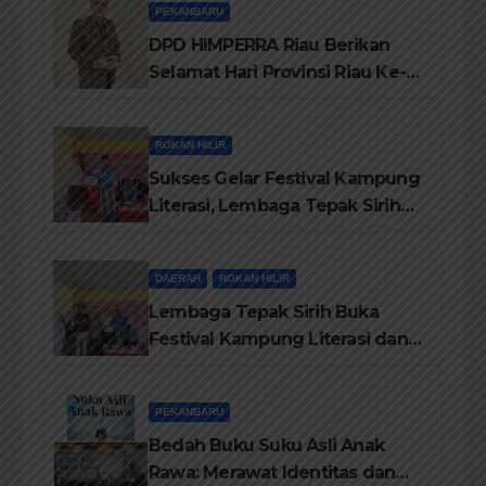
PEKANBARU
DPD HIMPERRA Riau Berikan
Selamat Hari Provinsi Riau Ke-
69, Semoga Provinsi Riau Terus
Maju
ROKAN HILIR
Sukses Gelar Festival Kampung
Literasi, Lembaga Tepak Sirih
Terima Piagam Penghargaan
dari Disdikbud Rohil
DAERAH
ROKAN HILIR
Lembaga Tepak Sirih Buka
Festival Kampung Literasi dan
Pelatihan Penguatan
TBM/Perpustakaan Desa 2026
PEKANBARU
Bedah Buku Suku Asli Anak
Rawa: Merawat Identitas dan