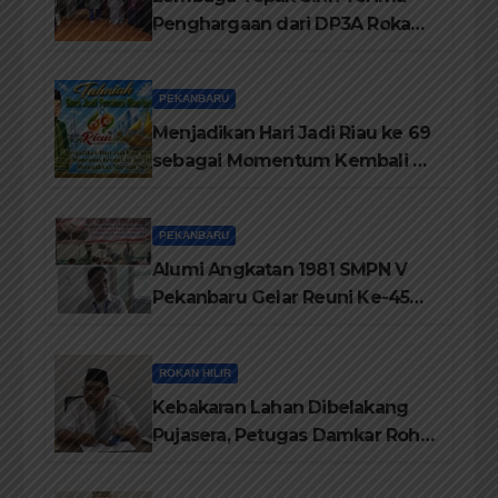
Penghargaan dari DP3A Rokan
Hilir
PEKANBARU
Menjadikan Hari Jadi Riau ke 69
sebagai Momentum Kembali ke
Jati Diri Melayu, Menegakkan
Marwah Negeri
PEKANBARU
Alumi Angkatan 1981 SMPN V
Pekanbaru Gelar Reuni Ke-45
Tahun
ROKAN HILIR
Kebakaran Lahan Dibelakang
Pujasera, Petugas Damkar Rohil
ikerahkan 3 Armada dan 20
Personil Padamkan Api