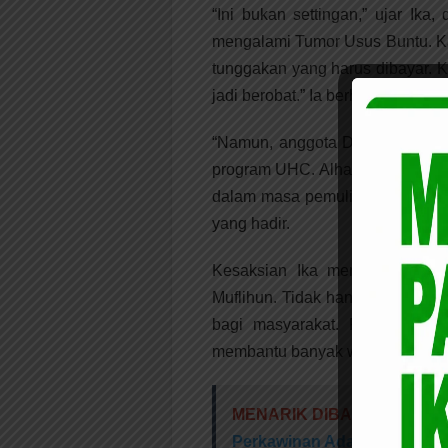
“Ini bukan settingan,” ujar Ika
mengalami Tumor Usus Buntu. K
tunggakan yang harus dibayar. K
jadi berobat.” Ia berhenti sejen
“Namun, anggota DPRD Pekanba
program UHC. Alhamdulillah, berk
dalam masa pemulihan,” kisah I
yang hadir.
Kesaksian Ika memberikan buk
Muflihun. Tidak hanya menawark
bagi masyarakat. Program UHC
membantu banyak warga Pekanbar
MENARIK DIBACA:
LAMR K
Perkawinan Adat Melayu Ri