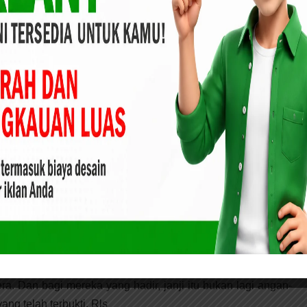
itu, Muflihun tidak sendiri. Turut hadir mendampingi sang
l MM, anggota DPRD Pekanbaru yang menjadi figur penting
kat dengan program-program pemerintah, serta istri
yang dengan penuh perhatian menyimak setiap cerita yang
momen penting bagi Muflihun untuk lebih mendekatkan diri
dari bahwa kehadiran dan dampaknya sebagai pemimpin
 warganya. Bagi Ika Saputri dan banyak warga lainnya,
r kebijakan, tetapi sebuah penyelamat bagi hidup mereka.
njadi ajang kampanye, tetapi juga ruang bagi warga untuk
i bawah naungan tenda yang hampir tak mampu menampung
aikan visi dan misinya untuk menjadikan Pekanbaru kota
era. Dan bagi mereka yang hadir, janji itu bukan lagi angan-
ng telah terbukti. Rls