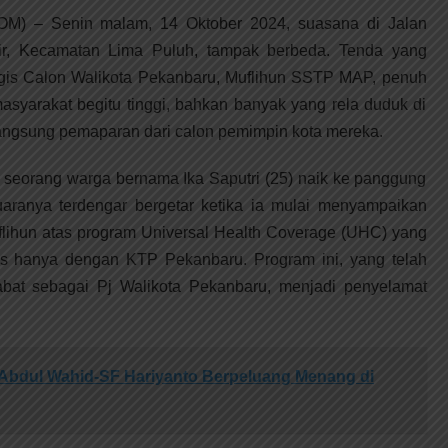
– Senin malam, 14 Oktober 2024, suasana di Jalan
sir, Kecamatan Lima Puluh, tampak berbeda. Tenda yang
ogis Calon Walikota Pekanbaru, Muflihun SSTP MAP, penuh
asyarakat begitu tinggi, bahkan banyak yang rela duduk di
angsung pemaparan dari calon pemimpin kota mereka.
 seorang warga bernama Ika Saputri (25) naik ke panggung
ranya terdengar bergetar ketika ia mulai menyampaikan
flihun atas program Universal Health Coverage (UHC) yang
is hanya dengan KTP Pekanbaru. Program ini, yang telah
abat sebagai Pj Walikota Pekanbaru, menjadi penyelamat
Abdul Wahid-SF Hariyanto Berpeluang Menang di