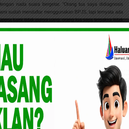
, dengan nada suara bergetar. “Orang tua saya didiagnosis
ami sudah mendaftar menggunakan BPJS, tapi ternyata ada
arena kami tidak punya uang, orang tua saya terpaksa tidak
ak, menahan emosi sebelum melanjutkan.
ru, Pak Nofrizal, mengarahkan kami untuk memanfaatkan
at bantuan itu, orang tua saya bisa dioperasi dan sekarang
ka, yang segera disambut tepuk tangan gemuruh dari warga
ti nyata manfaat dari program kesehatan yang diusung
an janji, tetapi juga terbukti membawa perubahan langsung
 yang dijalankan selama dua tahun terakhir ini, telah
u, terutama mereka yang terkendala biaya kesehatan.
ota Pekanbaru Gelar Kegiatan Pelatihan Mak Adam
au