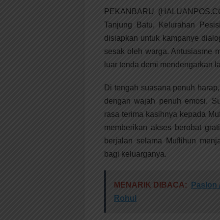
PEKANBARU (HALUANPOS.COM) 
Tanjung Batu, Kelurahan Pesi
disiapkan untuk kampanye dial
sesak oleh warga. Antusiasme m
luar tenda demi mendengarkan l
Di tengah suasana penuh harap,
dengan wajah penuh emosi. Sua
rasa terima kasihnya kepada Mu
memberikan akses berobat grat
berjalan selama Muflihun menj
bagi keluarganya.
MENARIK DIBACA:
Paslon 
Rohul