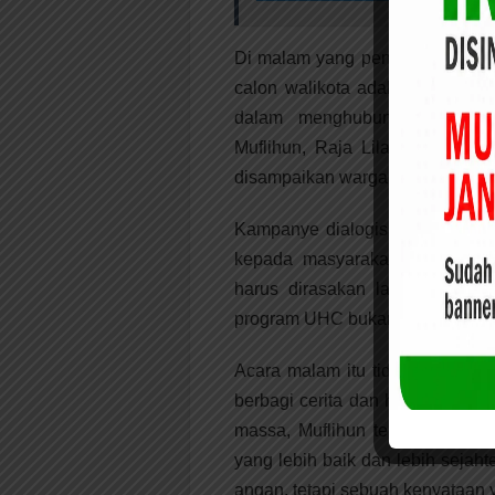
Di malam yang penuh kehangatan 
calon walikota adalah Nofriza
dalam menghubungkan masyara
Muflihun, Raja Lila Mustafa, 
disampaikan warga.
Kampanye dialogis ini menjadi 
kepada masyarakat. Ia menya
harus dirasakan langsung oleh
program UHC bukan hanya sekada
Acara malam itu tidak hanya me
berbagi cerita dan harapan. D
massa, Muflihun terus menyamp
yang lebih baik dan lebih sejaht
angan, tetapi sebuah kenyataan ya