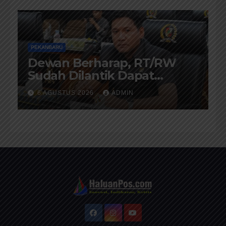
PEKANBARU
Dewan Berharap, RT/RW
Sudah Dilantik Dapat
Memberikan Pelayanan
6 AGUSTUS 2026
ADMIN
Terbaik Kepada Masyarakat