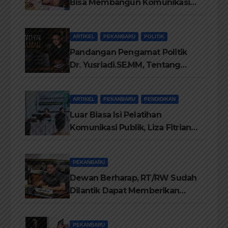
Bisa Membangun Komunikasi
Antara Eksekutif dan Legislatif
ARTIKEL
PEKANBARU
POLITIK
Pandangan Pengamat Politik
Dr. Yusriadi.SE.MM, Tentang
Buku Dr. (Cand) Liza Fitriani S.
Kom M. Ikom
ARTIKEL
PEKANBARU
PENDIDIKAN
Luar Biasa Isi Pelatihan
Komunikasi Publik, Liza Fitriani
Sampaikan Materi Dari Keluhan
Menjadi Aspirasi
PEKANBARU
Dewan Berharap, RT/RW Sudah
Dilantik Dapat Memberikan
Pelayanan Terbaik Kepada
Masyarakat
PEKANBARU