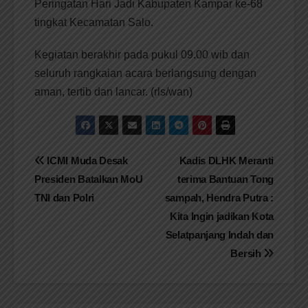
Peringatan Hari Jadi Kabupaten Kampar ke-68
tingkat Kecamatan Salo.
Kegiatan berakhir pada pukul 09.00 wib dan
seluruh rangkaian acara berlangsung dengan
aman, tertib dan lancar. (rls/wan)
Navigasi
ICMI Muda Desak
Kadis DLHK Meranti
Presiden Batalkan MoU
terima Bantuan Tong
pos
TNI dan Polri
sampah, Hendra Putra :
Kita Ingin jadikan Kota
Selatpanjang Indah dan
Bersih