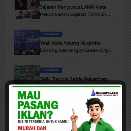
Jajaran Pengurus LAMR Kota
Pekanbaru Ucapkan Tahniah
Hari Jadi Provinsi Riau Ke-69
Tahun
PEKANBARU
Wali Kota Agung Nugroho
Dorong Semangat Green City
Dalam IMT-GT di Pekanbaru
PEKANBARU
SMK Taruna Satria Pekanbaru
Terus Memperkuat Sistem
Pendidikan Disiplin Tinggi
DPRD /LEGISLATIF
PEKANBARU
Dukung Program Seragam
Gratis, Komisi III DPRD
Pekanbaru sebut Anggaran