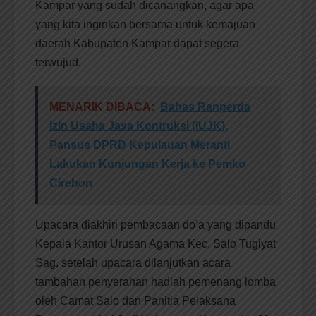
Kampar yang sudah dicanangkan, agar apa
yang kita inginkan bersama untuk kemajuan
daerah Kabupaten Kampar dapat segera
terwujud.
MENARIK DIBACA:
Bahas Ranperda
Izin Usaha Jasa Kontruksi (IUJK),
Pansus DPRD Kepulauan Meranti
Lakukan Kunjungan Kerja ke Pemko
Cirebon
Upacara diakhiri pembacaan do’a yang dipandu
Kepala Kantor Urusan Agama Kec. Salo Tugiyat
Sag, setelah upacara dilanjutkan acara
tambahan penyerahan hadiah pemenang lomba
oleh Camat Salo dan Panitia Pelaksana