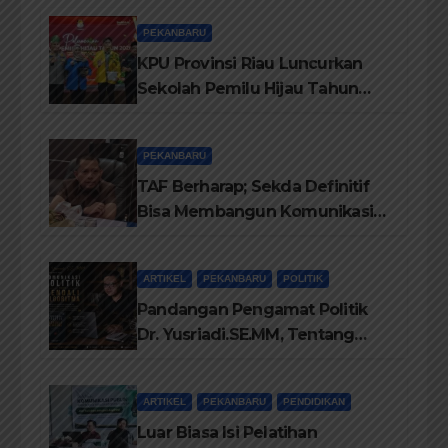
Adat
PEKANBARU
KPU Provinsi Riau Luncurkan
Sekolah Pemilu Hijau Tahun
2026, Perkuat Pendidikan
Pemilih Berwawasan
PEKANBARU
Lingkungan
TAF Berharap; Sekda Definitif
Bisa Membangun Komunikasi
Antara Eksekutif dan Legislatif
ARTIKEL
PEKANBARU
POLITIK
Pandangan Pengamat Politik
Dr. Yusriadi.SE.MM, Tentang
Buku Dr. (Cand) Liza Fitriani S.
Kom M. Ikom
ARTIKEL
PEKANBARU
PENDIDIKAN
Luar Biasa Isi Pelatihan