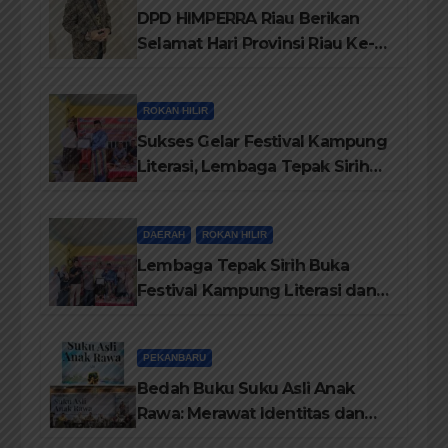
DPD HIMPERRA Riau Berikan
Selamat Hari Provinsi Riau Ke-
69, Semoga Provinsi Riau Terus
Maju
ROKAN HILIR
Sukses Gelar Festival Kampung
Literasi, Lembaga Tepak Sirih
Terima Piagam Penghargaan
dari Disdikbud Rohil
DAERAH
ROKAN HILIR
Lembaga Tepak Sirih Buka
Festival Kampung Literasi dan
Pelatihan Penguatan
TBM/Perpustakaan Desa 2026
PEKANBARU
Bedah Buku Suku Asli Anak
Rawa: Merawat Identitas dan
Kepastian Hukum Masyarakat