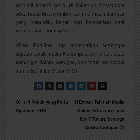
menjadi kontrol sosial di kalangan masyarakat
serta harus bisa memberikan informasi-informasi
yang mendidik, benar, dan bermanfaat bagi
masyarakat,” ungkap Victor
Victor Parulian juga memberikan semangat
kepada awak media Haluanpos.com untuk tetap
semangat dalam bertugas, dan terus berinovasi
dan kritis,” tutup Victor. (YS)
Navigasi
Ini 4 Pokok yang Perlu
H Ervan; Tahniah Media
Dipahami PNS
Online Haluanpos.com
pos
Ke- 7 Tahun, Semoga
Selalu Terdepan