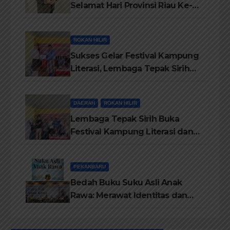
Selamat Hari Provinsi Riau Ke-
69, Semoga Provinsi Riau Terus
Maju
ROKAN HILIR
Sukses Gelar Festival Kampung
Literasi, Lembaga Tepak Sirih
Terima Piagam Penghargaan
dari Disdikbud Rohil
DAERAH
ROKAN HILIR
Lembaga Tepak Sirih Buka
Festival Kampung Literasi dan
Pelatihan Penguatan
TBM/Perpustakaan Desa 2026
PEKANBARU
Bedah Buku Suku Asli Anak
Rawa: Merawat Identitas dan
Kepastian Hukum Masyarakat
Adat