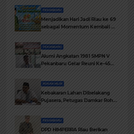
PEKANBARU
Menjadikan Hari Jadi Riau ke 69
sebagai Momentum Kembali ke
Jati Diri Melayu, Menegakkan
Marwah Negeri
PEKANBARU
Alumi Angkatan 1981 SMPN V
Pekanbaru Gelar Reuni Ke-45
Tahun
ROKAN HILIR
Kebakaran Lahan Dibelakang
Pujasera, Petugas Damkar Rohil
ikerahkan 3 Armada dan 20
Personil Padamkan Api
PEKANBARU
DPD HIMPERRA Riau Berikan