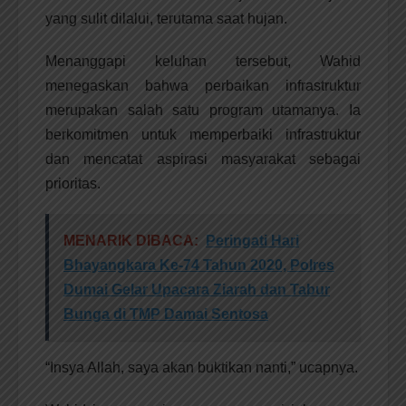
yang sulit dilalui, terutama saat hujan.
Menanggapi keluhan tersebut, Wahid
menegaskan bahwa perbaikan infrastruktur
merupakan salah satu program utamanya. Ia
berkomitmen untuk memperbaiki infrastruktur
dan mencatat aspirasi masyarakat sebagai
prioritas.
MENARIK DIBACA:
Peringati Hari
Bhayangkara Ke-74 Tahun 2020, Polres
Dumai Gelar Upacara Ziarah dan Tabur
Bunga di TMP Damai Sentosa
“Insya Allah, saya akan buktikan nanti,” ucapnya.