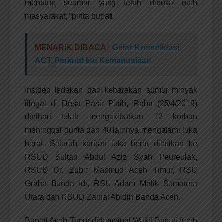
menutup seumur yang telah dibuka oleh
masyarakat,” pinta bupati.
MENARIK DIBACA:
​Gelar Konsolidasi
ACT, Perkuat Isu Kemanusiaan​
Insiden ledakan dan kebarakan sumur minyak
illegal di Desa Pasir Putih, Rabu (25/4/2018)
dinihari telah mengakibatkan 12 korban
meninggal dunia dan 40 lainnya mengalami luka
berat. Seluruh korban luka berat dilarikan ke
RSUD Sultan Abdul Aziz Syah Peureulak,
RSUD Dr. Zubir Mahmud Aceh Timur, RSU
Graha Bunda Idi, RSU Adam Malik Sumatera
Utara dan RSUD Zainal Abidin Banda Aceh.
Bupati Aceh Timur didampingi Wakil Bupati Aceh