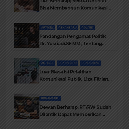
TAF Berharap; Sekda Definitif
Bisa Membangun Komunikasi
Antara Eksekutif dan Legislatif
ARTIKEL
PEKANBARU
POLITIK
Pandangan Pengamat Politik
Dr. Yusriadi.SE.MM, Tentang
Buku Dr. (Cand) Liza Fitriani S.
Kom M. Ikom
ARTIKEL
PEKANBARU
PENDIDIKAN
Luar Biasa Isi Pelatihan
Komunikasi Publik, Liza Fitriani
Sampaikan Materi Dari Keluhan
Menjadi Aspirasi
PEKANBARU
Dewan Berharap, RT/RW Sudah
Dilantik Dapat Memberikan
Pelayanan Terbaik Kepada
Masyarakat