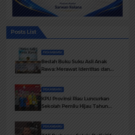
Posts List
PEKANBARU
Bedah Buku Suku Asli Anak
Rawa: Merawat Identitas dan
Kepastian Hukum Masyarakat
Adat
PEKANBARU
KPU Provinsi Riau Luncurkan
Sekolah Pemilu Hijau Tahun
2026, Perkuat Pendidikan
Pemilih Berwawasan
PEKANBARU
Lingkungan