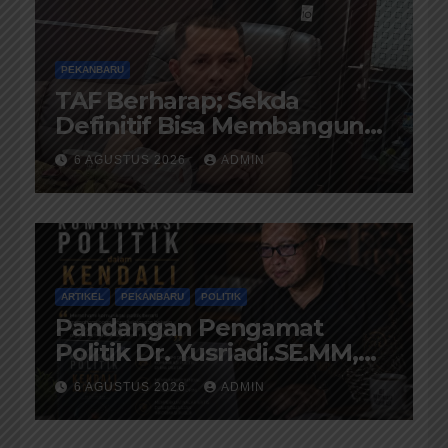
PEKANBARU
TAF Berharap; Sekda
Definitif Bisa Membangun
Komunikasi Antara
6 AGUSTUS 2026
ADMIN
Eksekutif dan Legislatif
ARTIKEL
PEKANBARU
POLITIK
Pandangan Pengamat
Politik Dr. Yusriadi.SE.MM,
Tentang Buku Dr. (Cand)
6 AGUSTUS 2026
ADMIN
Liza Fitriani S. Kom M. Ikom