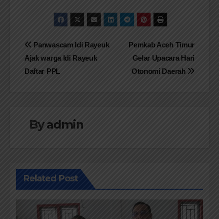
Navigasi
Panwascam Idi Rayeuk
Pemkab Aceh Timur
Ajak warga Idi Rayeuk
Gelar Upacara Hari
pos
Daftar PPL
Otonomi Daerah
By
admin
Related Post