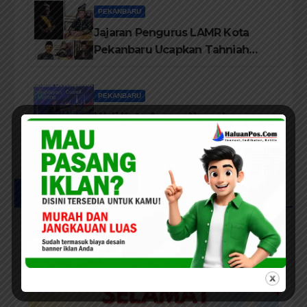
PEKANBARU
Jajaran Pengurus LAMR Kota
Pekanbaru Ucapkan Tahniah
Hari Jadi Provinsi Riau Ke-69
Tahun
PEKANBARU
Wali Kota Agung Nugroho
Dorong Semangat Green City
Dalam IMT-GT di Pekanbaru
UCAPAN IKLAN HUT RIAU KE-69