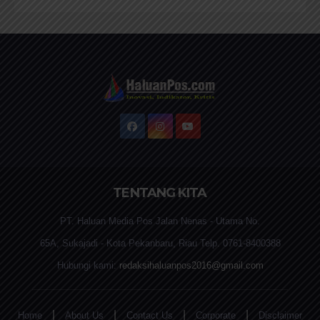
TENTANG KITA
PT. Haluan Media Pos Jalan Nenas - Utama No.
65A, Sukajadi - Kota Pekanbaru, Riau Telp. 0761-8400388
Hubungi kami:
redaksihaluanpos2016@gmail.com
|
|
|
|
Home
About Us
Contact Us
Corporate
Disclaimer