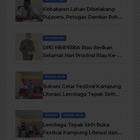
Kebakaran Lahan Dibelakang
Pujasera, Petugas Damkar Rohil
ikerahkan 3 Armada dan 20
Personil Padamkan Api
PEKANBARU
DPD HIMPERRA Riau Berikan
Selamat Hari Provinsi Riau Ke-
69, Semoga Provinsi Riau Terus
Maju
ROKAN HILIR
Sukses Gelar Festival Kampung
Literasi, Lembaga Tepak Sirih
Terima Piagam Penghargaan
dari Disdikbud Rohil
DAERAH
ROKAN HILIR
Lembaga Tepak Sirih Buka
Festival Kampung Literasi dan