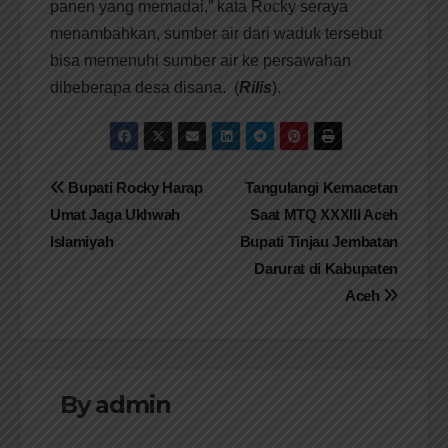
panen yang memadai,” kata Rocky seraya
menambahkan, sumber air dari waduk tersebut
bisa memenuhi sumber air ke persawahan
dibeberapa desa disana. (
Rilis
).
Navigasi
Bupati Rocky Harap
Tangulangi Kemacetan
Umat Jaga Ukhwah
Saat MTQ XXXIII Aceh
pos
Islamiyah
Bupati Tinjau Jembatan
Darurat di Kabupaten
Aceh
By
admin