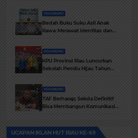
Pelatihan Penguatan
TBM/Perpustakaan Desa 2026
PEKANBARU
Bedah Buku Suku Asli Anak
Rawa: Merawat Identitas dan
Kepastian Hukum Masyarakat
Adat
PEKANBARU
KPU Provinsi Riau Luncurkan
Sekolah Pemilu Hijau Tahun
2026, Perkuat Pendidikan
Pemilih Berwawasan
PEKANBARU
Lingkungan
TAF Berharap; Sekda Definitif
Bisa Membangun Komunikasi
Antara Eksekutif dan Legislatif
UCAPAN IKLAN HUT RIAU KE-69