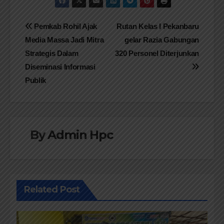
Navigasi
Pemkab Rohil Ajak
Rutan Kelas I Pekanbaru
Media Massa Jadi Mitra
gelar Razia Gabungan
pos
Strategis Dalam
320 Personel Diterjunkan
Diseminasi Informasi
Publik
By
Admin Hpc
Related Post