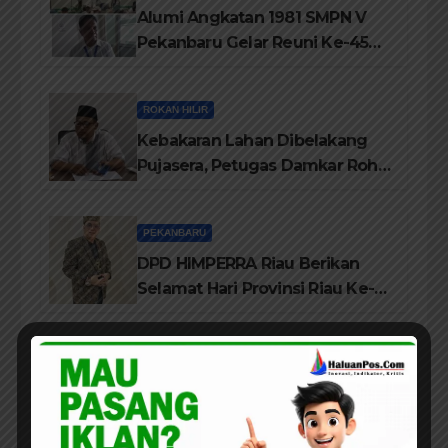
Alumi Angkatan 1981 SMPN V
Pekanbaru Gelar Reuni Ke-45
Tahun
ROKAN HILIR
Kebakaran Lahan Dibelakang
Pujasera, Petugas Damkar Rohil
ikerahkan 3 Armada dan 20
Personil Padamkan Api
PEKANBARU
DPD HIMPERRA Riau Berikan
Selamat Hari Provinsi Riau Ke-
69, Semoga Provinsi Riau Terus
Maju
ROKAN HILIR
Sukses Gelar Festival Kampung
Literasi, Lembaga Tepak Sirih
Terima Piagam Penghargaan