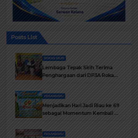
Posts List
ROKAN HILIR
Lembaga Tepak Sirih Terima
Penghargaan dari DP3A Rokan
Hilir
PEKANBARU
Menjadikan Hari Jadi Riau ke 69
sebagai Momentum Kembali ke
Jati Diri Melayu, Menegakkan
Marwah Negeri
PEKANBARU