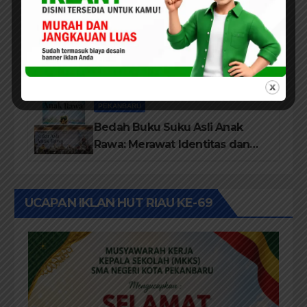
dari Disdikbud Rohil
DAERAH
ROKAN HILIR
Lembaga Tepak Sirih Buka
Festival Kampung Literasi dan
Pelatihan Penguatan
TBM/Perpustakaan Desa 2026
PEKANBARU
Bedah Buku Suku Asli Anak
Rawa: Merawat Identitas dan
Kepastian Hukum Masyarakat
Adat
UCAPAN IKLAN HUT RIAU KE-69