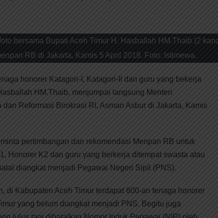
oto bersama Bupati Aceh Timur H. Hasballah HM.Thaib (2 kan
npan RB di Jakarta, Kamis 5 April 2018. Foto: Istimewa.
naga honorer Katagori-I, Katagori-II dan guru yang bekerja
 Hasballah HM.Thaib, menjumpai langsung Menteri
an Reformasi Birokrasi RI, Asman Asbur di Jakarta, Kamis
eminta pertimbangan dan rekomendasi Menpan RB untuk
, Honorer K2 dan guru yang berkerja ditempat swasta atau
batal diangkat menjadi Pegawai Negeri Sipil (PNS).
, di Kabupaten Aceh Timur terdapat 800-an tenaga honorer
imur yang belum diangkat menjadi PNS. Begitu juga
ng lulus tapi dibatalkan Nomor Induk Pegawai (NIP) oleh