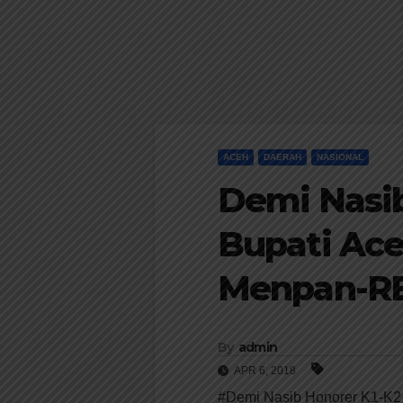
ACEH
DAERAH
NASIONAL
Demi Nasib
Bupati Ac
Menpan-RB
By
admin
APR 6, 2018
#Demi Nasib Honorer K1-K2 