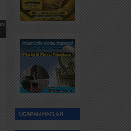
an)
UCAPAN HAFLAH
PONPES AL IHWAN