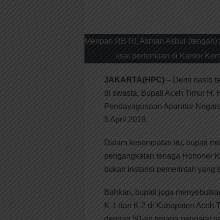
Menpan RB RI, Asman Asbur (tengah) f
usai pertemuan di Kantor Keme
JAKARTA(HPC)
– Demi nasib te
di swasta, Bupati Aceh Timur H.
Pendayagunaan Aparatur Negara d
5 April 2018.
Dalam kesempatan itu, bupati m
pengangkatan tenaga Hononer K1
bukan instansi pemerintah yang 
Bahkan, bupati juga menyebutkan
K-1 dan K-2 di Kabupaten Aceh T
dengan 50-an tenaga pengajar ya