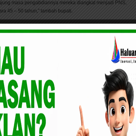
hujung masa pengabdiannya mereka diangkat menjadi PNS,
ara 45 – 50 tahun,” tambah bupati.
ingkatkan Status Proyek Dermaga Sei Tohor Barat Ke
ak daerah juga sedang dalam proses agar ikut diakomodir
. Hal itu dilakukan sebagai bentuk penghargaan terhadap
RI, Asman Asbur, merespon positif permintaan Pemkab Aceh
an untuk mengirimkan data yang valid dan benar ke
a mungkin. “Kami akan pelajari terlebih dahulu data itu,
an yang kita langgar,” kata Asman.
t, Bupati Aceh Timur H. Hasballah HM.Thaib mengundang
ke Kabupaten Aceh Timur, guna melihat Aceh Timur dari