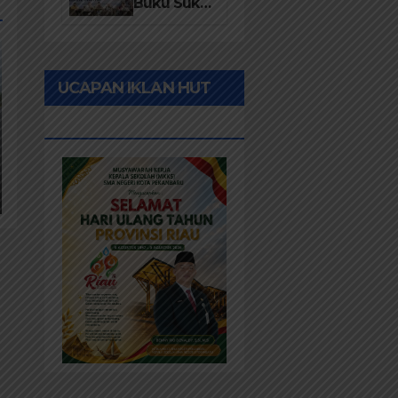
Desa 2026
Buku Suku
Asli Anak
Rawa:
Merawat
UCAPAN IKLAN HUT
Identitas
dan
RIAU KE-69
Kepastian
Hukum
Masyarakat
Adat