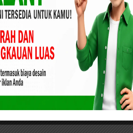
dengan Aparatur Sipil Negara (ASN) di Kab. Aceh Timur.
pai
Pemerintah Imbau Masyarakat Jauhi
nan
Narkoba