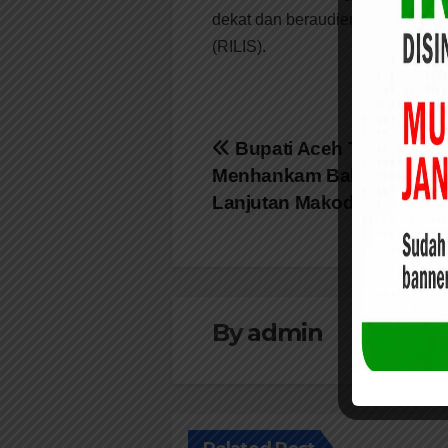
dekat dan beraudiensi langsung 
(RILIS).
Navigasi
Bupati Aceh Timur Jum
Menhankam Bahas Bangu
pos
Lanjutan Makodim 0104
By
admin