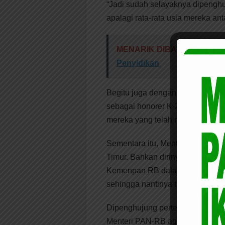
“Jadi sudah selayaknya dipeng
apalagi rata-rata usia mereka ant
MENARIK DIBACA:
Jaksa T
Penyidikan
Begitu juga dengan tenaga kontr
sebagai honorer K-2 menjadi PNS
mereka yang telah mengabdi.
Sementara itu, Menteri PAN-RB 
Timur. Bahkan dirinya menyarank
Kemenpan RB dalam waktu seseger
sehingga nantinya tidak ada atur
Dipenghujung pertemuan tersebu
Menteri PAN-RB agar berkunjung 