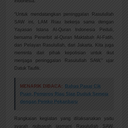
Indonesia.
“Untuk mendatangkan peninggalan Rasulullah
SAW ini, LAM Riau bekerja sama dengan
Yayasan Istana Al-Quran Indonesia Peduli,
bersama Penerbit al-Quran Maktabah Al-Fatih,
dan Pelayan Rasulullah, dari Jakarta. Kita juga
meminta dari pihak kepolisian untuk ikut
menjaga peninggalan Rasulullah SAW,” ujar
Datuk Taufik.
MENARIK DIBACA:
Bahas Pasar Cik
Puan, Pemprov Riau Siap Duduk Semeja
dengan Pemko Pekanbaru
Rangkaian kegiatan yang dilaksanakan yaitu
syarah nubuwah jasmani Rasulullah SAW,