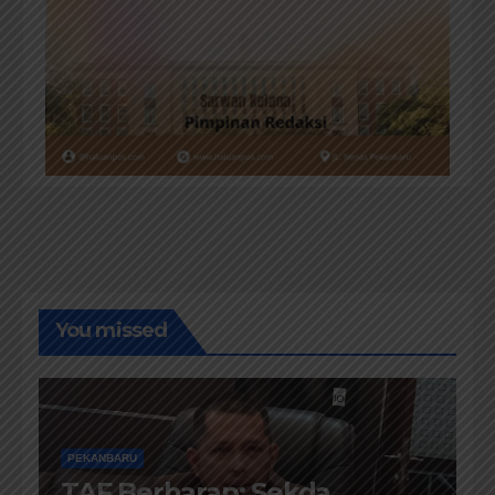
You missed
PEKANBARU
TAF Berharap; Sekda