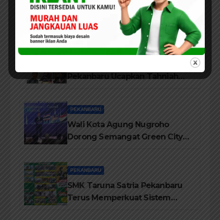
Dewan Berharap, RT/RW Sudah
Dilantik Dapat Memberikan
Pelayanan Terbaik Kepada
Masyarakat
PEKANBARU
Jajaran Pengurus LAMR Kota
Pekanbaru Ucapkan Tahniah
Hari Jadi Provinsi Riau Ke-69
Tahun
PEKANBARU
Wali Kota Agung Nugroho
Dorong Semangat Green City
Dalam IMT-GT di Pekanbaru
PEKANBARU
SMK Taruna Satria Pekanbaru
Terus Memperkuat Sistem
Pendidikan Disiplin Tinggi