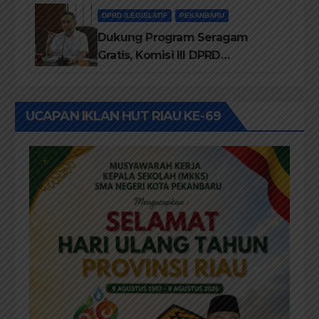
DPRD /LEGISLATIF
PEKANBARU
Dukung Program Seragam
Gratis, Komisi III DPRD
Pekanbaru sebut Anggaran
Rehab Sekolah Harus
Diprioritaskan
UCAPAN IKLAN HUT RIAU KE-69