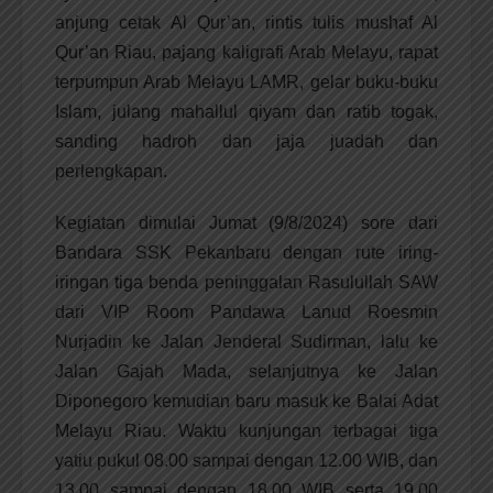
anjung cetak Al Qur’an, rintis tulis mushaf Al
Qur’an Riau, pajang kaligrafi Arab Melayu, rapat
terpumpun Arab Melayu LAMR, gelar buku-buku
Islam, julang mahallul qiyam dan ratib togak,
sanding hadroh dan jaja juadah dan
perlengkapan.
Kegiatan dimulai Jumat (9/8/2024) sore dari
Bandara SSK Pekanbaru dengan rute iring-
iringan tiga benda peninggalan Rasulullah SAW
dari VIP Room Pandawa Lanud Roesmin
Nurjadin ke Jalan Jenderal Sudirman, lalu ke
Jalan Gajah Mada, selanjutnya ke Jalan
Diponegoro kemudian baru masuk ke Balai Adat
Melayu Riau. Waktu kunjungan terbagai tiga
yatiu pukul 08.00 sampai dengan 12.00 WIB, dan
13.00 sampai dengan 18.00 WIB serta 19.00