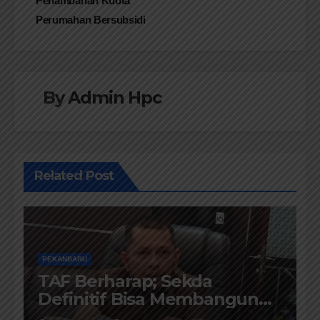
Penambahan Kuota
Perumahan Bersubsidi
By
Admin Hpc
Related Post
PEKANBARU
TAF Berharap; Sekda
Definitif Bisa Membangun
Komunikasi Antara Eksekutif