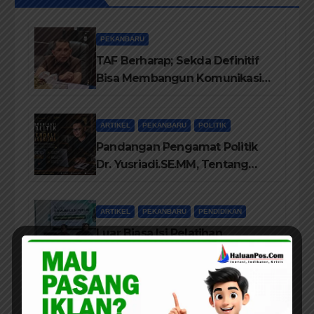
PEKANBARU
TAF Berharap; Sekda Definitif
Bisa Membangun Komunikasi
Antara Eksekutif dan Legislatif
ARTIKEL
PEKANBARU
POLITIK
Pandangan Pengamat Politik
Dr. Yusriadi.SE.MM, Tentang
Buku Dr. (Cand) Liza Fitriani S.
Kom M. Ikom
ARTIKEL
PEKANBARU
PENDIDIKAN
Luar Biasa Isi Pelatihan
Komunikasi Publik, Liza Fitriani
Sampaikan Materi Dari Keluhan
Menjadi Aspirasi
PEKANBARU