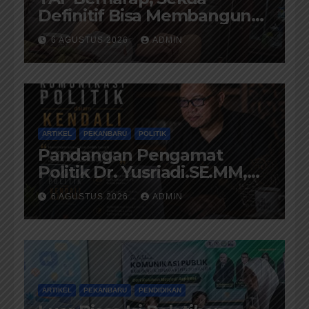
Definitif Bisa Membangun
Komunikasi Antara
6 AGUSTUS 2026
ADMIN
Eksekutif dan Legislatif
ARTIKEL
PEKANBARU
POLITIK
Pandangan Pengamat
Politik Dr. Yusriadi.SE.MM,
Tentang Buku Dr. (Cand)
6 AGUSTUS 2026
ADMIN
Liza Fitriani S. Kom M. Ikom
ARTIKEL
PEKANBARU
PENDIDIKAN