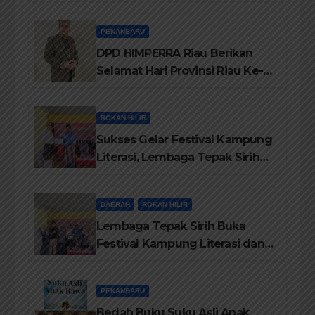
ikerahkan 3 Armada dan 20
Personil Padamkan Api
PEKANBARU
DPD HIMPERRA Riau Berikan
Selamat Hari Provinsi Riau Ke-
69, Semoga Provinsi Riau Terus
Maju
ROKAN HILIR
Sukses Gelar Festival Kampung
Literasi, Lembaga Tepak Sirih
Terima Piagam Penghargaan
dari Disdikbud Rohil
DAERAH
ROKAN HILIR
Lembaga Tepak Sirih Buka
Festival Kampung Literasi dan
Pelatihan Penguatan
TBM/Perpustakaan Desa 2026
PEKANBARU
Bedah Buku Suku Asli Anak