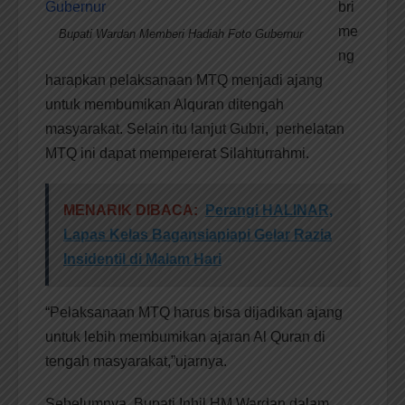
bri
me
Bupati Wardan Memberi Hadiah Foto Gubernur
ng
harapkan pelaksanaan MTQ menjadi ajang
untuk membumikan Alquran ditengah
masyarakat. Selain itu lanjut Gubri, perhelatan
MTQ ini dapat mempererat Silahturrahmi.
MENARIK DIBACA:
Perangi HALINAR,
Lapas Kelas Bagansiapiapi Gelar Razia
Insidentil di Malam Hari
“Pelaksanaan MTQ harus bisa dijadikan ajang
untuk lebih membumikan ajaran Al Quran di
tengah masyarakat,”ujarnya.
Sebelumnya, Bupati Inhil HM Wardan dalam