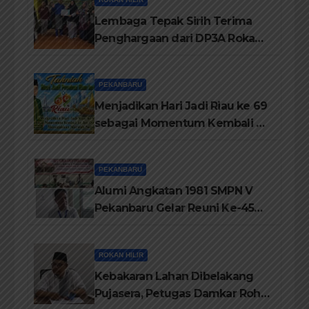
Lembaga Tepak Sirih Terima
Penghargaan dari DP3A Rokan
Hilir
PEKANBARU
Menjadikan Hari Jadi Riau ke 69
sebagai Momentum Kembali ke
Jati Diri Melayu, Menegakkan
Marwah Negeri
PEKANBARU
Alumi Angkatan 1981 SMPN V
Pekanbaru Gelar Reuni Ke-45
Tahun
ROKAN HILIR
Kebakaran Lahan Dibelakang
Pujasera, Petugas Damkar Rohil