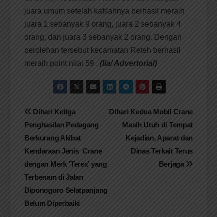
juara umum setelah kafilahnya berhasil meraih
juara 1 sebanyak 9 orang, juara 2 sebanyak 4
orang, dan juara 3 sebanyak 2 orang. Dengan
perolehan tersebut kecamatan Reteh berhasil
meraih point nilai 59 .
(lia/ Advertorial)
Navigasi
Dihari Ketiga
Dihari Kedua Mobil Crane
Penghasilan Pedagang
Masih Utuh di Tempat
pos
Berkurang Akibat
Kejadian, Aparat dan
Kendaraan Jenis Crane
Dinas Terkait Terus
dengan Merk ‘Terex’ yang
Berjaga
Terbenam di Jalan
Diponogoro Selatpanjang
Belum Diperbaiki