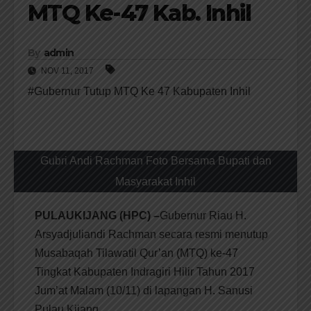
MTQ Ke-47 Kab. Inhil
By
admin
NOV 11, 2017
#Gubernur Tutup MTQ Ke 47 Kabupaten Inhil
Gubri Andi Rachman Foto Bersama Bupati dan
Masyarakat Inhil
PULAUKIJANG (HPC) –
Gubernur Riau H.
Arsyadjuliandi Rachman secara resmi menutup
Musabaqah Tilawatil Qur’an (MTQ) ke-47
Tingkat Kabupaten Indragiri Hilir Tahun 2017
Jum’at Malam (10/11) di lapangan H. Sanusi
Pulau Kijang.