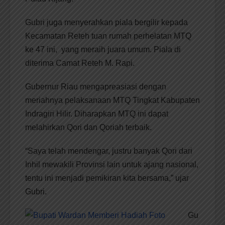
Gubri juga menyerahkan piala bergilir kepada
Kecamatan Reteh tuan rumah perhelatan MTQ
ke 47 ini, yang meraih juara umum. Piala di
diterima Camat Reteh M. Rapi.
Gubernur Riau mengapreasiasi dengan
meriahnya pelaksanaan MTQ Tingkat Kabupaten
Indragiri Hilir. Diharapkan MTQ ini dapat
melahirkan Qori dan Qoriah terbaik.
“Saya telah mendengar, justru banyak Qori dari
Inhil mewakili Provinsi lain untuk ajang nasional,
tentu ini menjadi pemikiran kita bersama,” ujar
Gubri.
Gu