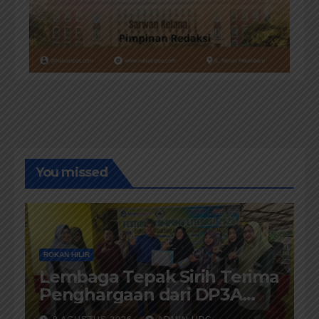
You missed
ROKAN HILIR
Lembaga Tepak Sirih Terima
Penghargaan dari DP3A
Rokan Hilir