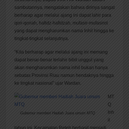
sambutannya, mengatakan bahwa dirinya sangat
berharap agar melalui ajang ini dapat lahir para
qori-qoriah, hafidz-hafidzah, mufasir-mufasirot
yang dapat mengharumkan nama Inhil hingga ke
tingkat-tingkat selanjutnya.
“Kita berharap agar melalui ajang ini memang
dapat benar-benar terlahir bibit unggul yang
akan mengharumkan nama inhil bukan hanya
sebatas Provinsi Riau namun hendaknya hingga
ke tingkat nasional” ujar Wardan.
MT
Q
Inh
Gubernur memberi Hadiah Juara umum MTQ
il
tahun ini, Kecamatan Reteh berhasil menjadi