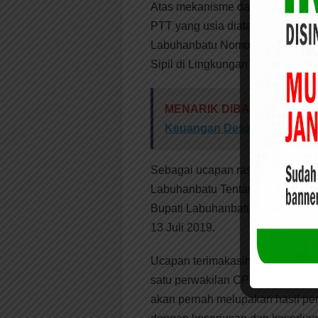
Atas mekanisme dan prosedur ter
PTT yang usia diatas 35 Tahun, 
Labuhanbatu Nomor 813/2280/BK
Sipil di Lingkungan Pemerintah
MENARIK DIBACA:
BKPP P
Keuangan Desa
Sebagai ucapan rasa syukur dan
Labuhanbatu Tentang Pengangkata
Bupati Labuhanbatu dilaksanaka
13 Juli 2019.
Ucapan terimakasih dan rasa ho
satu perwakilan CPNS, Kalara M
akan pernah melupakan hasil per