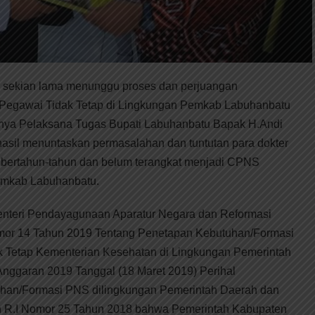
h sekian lama menunggu proses dan perjuangan
 Pegawai Tidak Tetap di Lingkungan Pemkab Labuhanbatu
irnya Pelaksana Tugas Bupati Labuhanbatu Bapak H.Andi
asil menuntaskan permasalahan dan tuntutan para dokter
bertahun-tahun dan belum terangkat menjadi CPNS
emkab Labuhanbatu.
enteri Pendayagunaan Aparatur Negara dan Reformasi
omor 14 Tahun 2019 Tentang Penetapan Kebutuhan/Formasi
 Tetap Kementerian Kesehatan di Lingkungan Pemerintah
Anggaran 2019 Tanggal (18 Maret 2019) Perihal
an/Formasi PNS dilingkungan Pemerintah Daerah dan
n R.I Nomor 25 Tahun 2018 bahwa Pemerintah Kabupaten