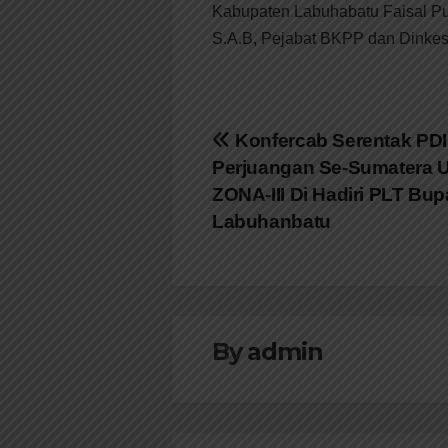
Kabupaten Labuhabatu Faisal Pu
S.A.B, Pejabat BKPP dan Dinkes
Navigasi
Konfercab Serentak PDI
Perjuangan Se-Sumatera U
pos
ZONA-III Di Hadiri PLT Bup
Labuhanbatu
By
admin