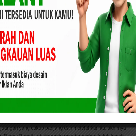
sebut, akhirnya 30 (Tiga Puluh) Orang Dokter dan Bidan
berhasil menjadi CPNS melalui Surat Keputusan Bupati
PP/III/2019 Tentang Pengangkatan Calon Pegawai Negeri
 Kabupaten Labuhanbatu.
rovsu Gelar Workshop Evaluasi Pengelolaan
 tanggungjawab, penyerahan Surat Keputusan Bupati
n 30 (Tiga Puluh) Orang CPNS tersebut, difasilitasi
n di Pendopo Kabupaten Labuhanbatu pada hari ini Sabtu,
rmat kepada Bupati Labuhanbatu disampaikan oleh salah
anik menyampaikan mereka sangat bersyukur dan tidak
juangan yang cukup panjang dan melelahkan itu, akhirnya