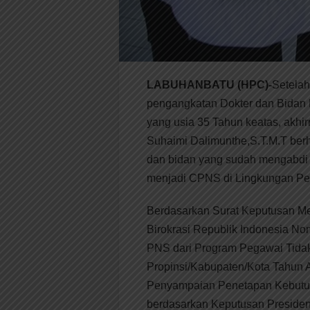
LABUHANBATU (HPC)-
Setela
pengangkatan Dokter dan Bidan
yang usia 35 Tahun keatas, akh
Suhaimi Dalimunthe,S.T.M.T berh
dan bidan yang sudah mengabdi 
menjadi CPNS di Lingkungan P
Berdasarkan Surat Keputusan M
Birokrasi Republik Indonesia N
PNS dari Program Pegawai Tidak
Propinsi/Kabupaten/Kota Tahun 
Penyampaian Penetapan Kebutuh
berdasarkan Keputusan Preside