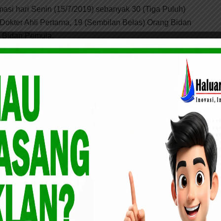
si hari Senin (15/7/2019) sebanyak 30 (Tiga Puluh)
ng Dokter Ahli Pertama, 19 (Sembilan Belas) Orang Bidan
g Bidan Pemula.
PMD Labuhanbatu Gelar Rapat Kordinasi Dengan
 usul penetapan Nomor Induk Pegawai (NIP) dilakukan
 Labuhanbatu Nomor 810/1384/BKPP/III/2019 Tentang
 Kementerian Kesehatan yang akan diangkat menjadi CPNS
buhanbatu. Usul penetapan NIP disampaikan Ke Kantor
 Negara di Medan dengan Surat Pengantar Nomor
April 2019 dan selanjutnya diverifikasi oleh Badan
itetapkan NIPnya Terhitung Mulai Tanggal (TMT) 01 Mei