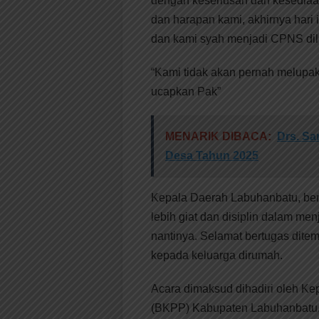
dengan keseriusan dan kesedia
dan harapan kami, akhirnya hari
dan kami syah menjadi CPNS di
“Kami tidak akan pernah melupaka
ucapkan Pak”
MENARIK DIBACA:
Drs. Sa
Desa Tahun 2025
Kepala Daerah Labuhanbatu, ber
lebih giat dan disiplin dalam 
nantinya. Selamat bertugas dite
kepada keluarga dirumah.
Acara dimaksud dihadiri oleh K
(BKPP) Kabupaten Labuhanbatu, 