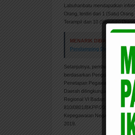
Labuhanbatu mendapatkan informa
Orang, terdiri dari 1 (Satu) Ora
Terampil dan 10 (Sepuluh) Oran
MENARIK DIBACA:
Dinas 
Pendamping Desa
Selanjutnya, pemberkasan untuk
berdasarkan Pengumuman Bupati
Penetapan Pegawai Tidak Tetap
Daerah dilingkungan Pemkab La
Regional VI Badan Kepegawaian
810/0801/BKPP/2019, Tanggal 12 
Kepegawaian Negara dan dapat d
2019.