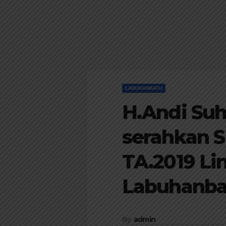
LABUHANBATU
H.Andi Su
serahkan 
TA.2019 L
Labuhanba
By
admin