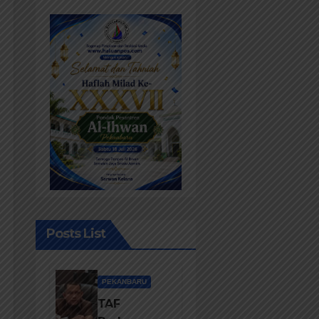
Posts List
PEKANBARU
TAF