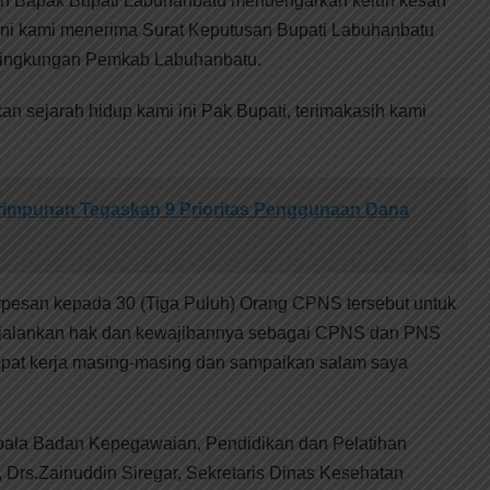
an Bapak Bupati Labuhanbatu mendengarkan keluh kesah
 ini kami menerima Surat Keputusan Bupati Labuhanbatu
lingkungan Pemkab Labuhanbatu.
n sejarah hidup kami ini Pak Bupati, terimakasih kami
rimpunan Tegaskan 9 Prioritas Penggunaan Dana
pesan kepada 30 (Tiga Puluh) Orang CPNS tersebut untuk
menjalankan hak dan kewajibannya sebagai CPNS dan PNS
mpat kerja masing-masing dan sampaikan salam saya
epala Badan Kepegawaian, Pendidikan dan Pelatihan
Drs.Zainuddin Siregar, Sekretaris Dinas Kesehatan