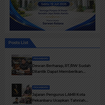
Posts List
PEKANBARU
Dewan Berharap, RT/RW Sudah
Dilantik Dapat Memberikan
Pelayanan Terbaik Kepada
Masyarakat
PEKANBARU
Jajaran Pengurus LAMR Kota
Pekanbaru Ucapkan Tahniah