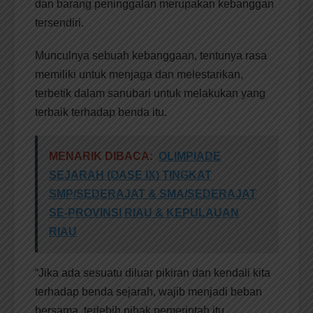
dan barang peninggalan merupakan kebanggan
tersendiri.
Munculnya sebuah kebanggaan, tentunya rasa
memiliki untuk menjaga dan melestarikan,
terbetik dalam sanubari untuk melakukan yang
terbaik terhadap benda itu.
MENARIK DIBACA:
OLIMPIADE
SEJARAH (OASE IX) TINGKAT
SMP/SEDERAJAT & SMA/SEDERAJAT
SE-PROVINSI RIAU & KEPULAUAN
RIAU
“Jika ada sesuatu diluar pikiran dan kendali kita
terhadap benda sejarah, wajib menjadi beban
bersama, terlebih pihak pemerintah itu