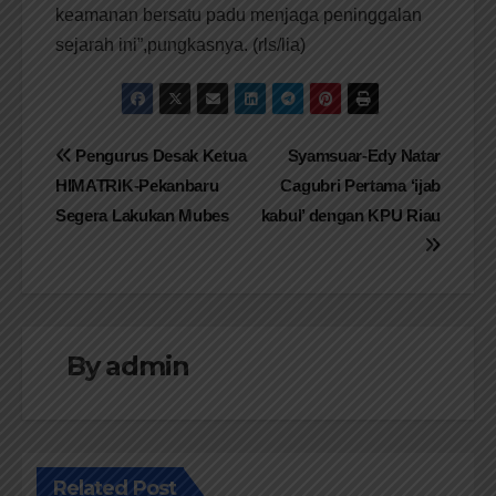
keamanan bersatu padu menjaga peninggalan
sejarah ini”,pungkasnya. (rls/lia)
Navigasi
Pengurus Desak Ketua
Syamsuar-Edy Natar
HIMATRIK-Pekanbaru
Cagubri Pertama ‘ijab
pos
Segera Lakukan Mubes
kabul’ dengan KPU Riau
By
admin
Related Post