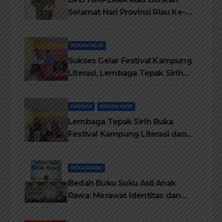
Selamat Hari Provinsi Riau Ke-
69, Semoga Provinsi Riau Terus
Maju
ROKAN HILIR
Sukses Gelar Festival Kampung
Literasi, Lembaga Tepak Sirih
Terima Piagam Penghargaan
dari Disdikbud Rohil
DAERAH
ROKAN HILIR
Lembaga Tepak Sirih Buka
Festival Kampung Literasi dan
Pelatihan Penguatan
TBM/Perpustakaan Desa 2026
PEKANBARU
Bedah Buku Suku Asli Anak
Rawa: Merawat Identitas dan
Kepastian Hukum Masyarakat
Adat