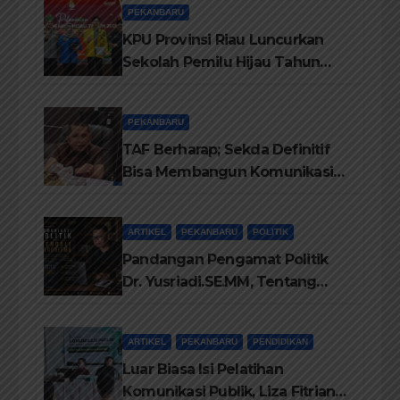
PEKANBARU
KPU Provinsi Riau Luncurkan
Sekolah Pemilu Hijau Tahun
2026, Perkuat Pendidikan
Pemilih Berwawasan
PEKANBARU
Lingkungan
TAF Berharap; Sekda Definitif
Bisa Membangun Komunikasi
Antara Eksekutif dan Legislatif
ARTIKEL
PEKANBARU
POLITIK
Pandangan Pengamat Politik
Dr. Yusriadi.SE.MM, Tentang
Buku Dr. (Cand) Liza Fitriani S.
Kom M. Ikom
ARTIKEL
PEKANBARU
PENDIDIKAN
Luar Biasa Isi Pelatihan
Komunikasi Publik, Liza Fitriani