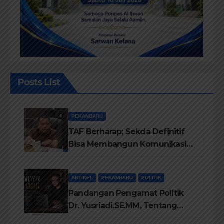
Posts List
PEKANBARU
TAF Berharap; Sekda Definitif
Bisa Membangun Komunikasi
Antara Eksekutif dan Legislatif
ARTIKEL
PEKANBARU
POLITIK
Pandangan Pengamat Politik
Dr. Yusriadi.SE.MM, Tentang
Buku Dr. (Cand) Liza Fitriani S.