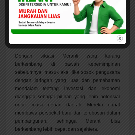
Pengusaha yang sukses biasanya memahami
pentingnya tata kelola yang baik, transparansi,
dan akuntabilitas dalam menjalankan bisnis.
Dengan kepemimpinan yang lebih bersih dan
profesional, kemungkinan korupsi dan
penyalahgunaan wewenang bisa diminimalisir.
Dengan situasi Meranti yang kurang
berkembang di bawah kepemimpinan
sebelumnya, masuk akal jika sosok pengusaha
dengan jaringan yang luas dan pemahaman
mendalam tentang investasi dan ekonomi
dianggap sebagai pilihan yang lebih potensial
untuk masa depan daerah. Mereka dapat
membawa perspektif baru dan terobosan dalam
pembangunan, sehingga Meranti bisa
berkembang lebih cepat dan sejahtera.