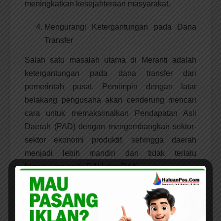
meningkatkan kesejahteraan masyarakat.
Mengurangi Ketergantungan pada Dana
Transfer
Salah satu masalah utama di Meranti adalah
ketergantungan pada dana transfer dari
pemerintah pusat. Pemimpin dengan latar
belakang pengusaha akan cenderung mencari
cara untuk memaksimalkan Pendapatan Asli
Daerah (PAD) dengan mengembangkan sektor-
sektor ekonomi produktif, sehingga daerah
menjadi lebih mandiri dan tidak terlalu
bergantung pada DAU dan DAK.
Pengelolaan yang Lebih Transparan dan
Akuntabel