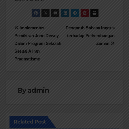
Navigasi
Implementasi
Pengaruh Bahasa Inggris
Pemikiran John Dewey
terhadap Perkembangan
pos
Dalam Program Sekolah
Zaman
Sesuai Aliran
Pragmatisme
By
admin
Related Post