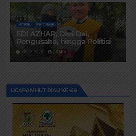
ARTIKEL
PEKANBARU
EDI AZHAR, Dari Dai,
Pengusaha, hingga Politisi
AGU 5, 2026
ADMIN
UCAPAN HUT RIAU KE-69