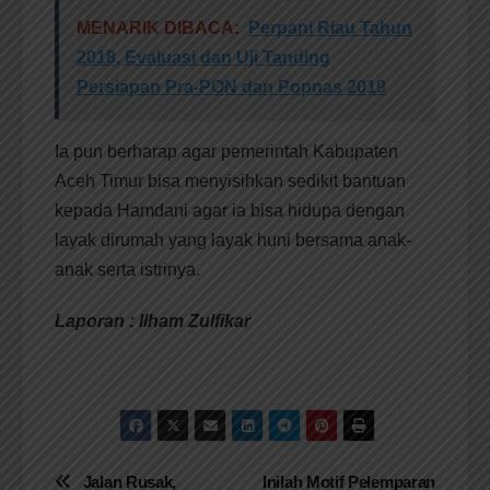
MENARIK DIBACA:
Perpani Riau Tahun
2018, Evaluasi dan Uji Tanding
Persiapan Pra-PON dan Popnas 2019
Ia pun berharap agar pemerintah Kabupaten
Aceh Timur bisa menyisihkan sedikit bantuan
kepada Hamdani agar ia bisa hidupa dengan
layak dirumah yang layak huni bersama anak-
anak serta istrinya.
Laporan : Ilham Zulfikar
Navigasi
Jalan Rusak,
Inilah Motif Pelemparan