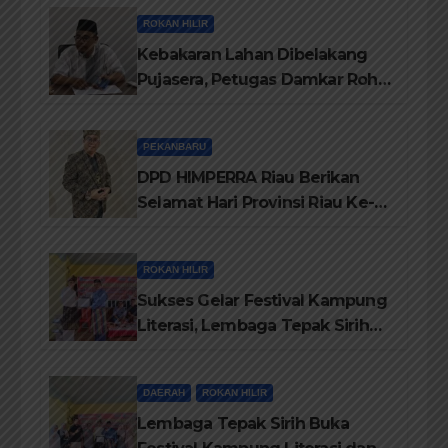
ROKAN HILIR
Kebakaran Lahan Dibelakang
Pujasera, Petugas Damkar Rohil
ikerahkan 3 Armada dan 20
Personil Padamkan Api
PEKANBARU
DPD HIMPERRA Riau Berikan
Selamat Hari Provinsi Riau Ke-
69, Semoga Provinsi Riau Terus
Maju
ROKAN HILIR
Sukses Gelar Festival Kampung
Literasi, Lembaga Tepak Sirih
Terima Piagam Penghargaan
dari Disdikbud Rohil
DAERAH
ROKAN HILIR
Lembaga Tepak Sirih Buka