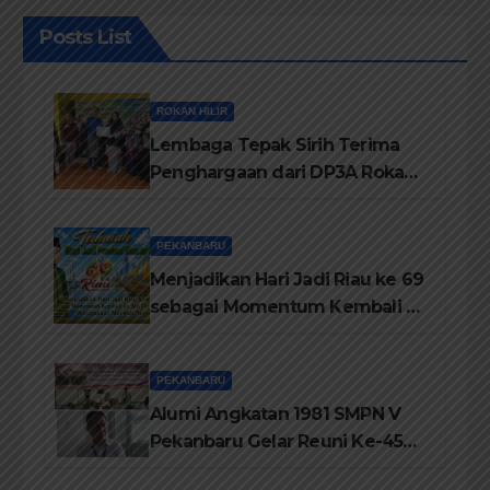
Posts List
ROKAN HILIR
Lembaga Tepak Sirih Terima
Penghargaan dari DP3A Rokan
Hilir
PEKANBARU
Menjadikan Hari Jadi Riau ke 69
sebagai Momentum Kembali ke
Jati Diri Melayu, Menegakkan
Marwah Negeri
PEKANBARU
Alumi Angkatan 1981 SMPN V
Pekanbaru Gelar Reuni Ke-45
Tahun