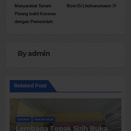
Masyarakat Tanam
Bom Di Lhokseumawe
pos
Pisang bukti Kecewa
dengan Pemerintah
By
admin
Related Post
DAERAH
ROKAN HILIR
Lembaga Tepak Sirih Buka