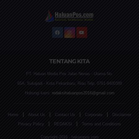
TENTANG KITA
PT. Haluan Media Pos Jalan Nenas - Utama No.
65A, Sukajadi - Kota Pekanbaru, Riau Telp. 0761-8400388
Hubungi kami:
redaksihaluanpos2016@gmail.com
|
|
|
|
Home
About Us
Contact Us
Corporate
Disclaimer
|
|
Privacy Policy
REDAKSI
Terms and Conditions
Copyright-2016 - haluanpos.com