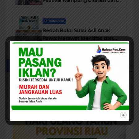
Festival Kampung Literasi dan
Pelatihan Penguatan
TBM/Perpustakaan Desa 2026
PEKANBARU
Bedah Buku Suku Asli Anak
Rawa: Merawat Identitas dan
Kepastian Hukum Masyarakat
Adat
UCAPAN IKLAN HUT RIAU KE-69