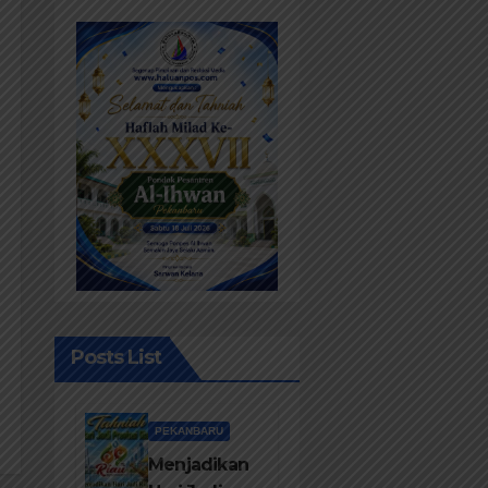
Posts List
PEKANBARU
Menjadikan