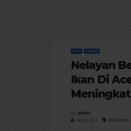
ACEH
DAERAH
Nelayan B
Ikan Di Ac
Meningkat
By
admin
#Nelayan
MEI 28, 2017