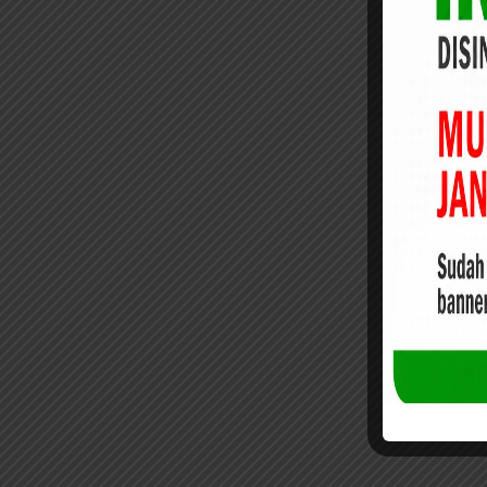
TBM/Perpusta
kaan Desa
2026