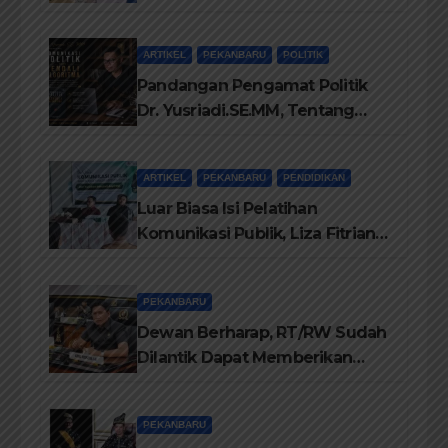
Antara Eksekutif dan Legislatif
ARTIKEL
PEKANBARU
POLITIK
Pandangan Pengamat Politik
Dr. Yusriadi.SE.MM, Tentang
Buku Dr. (Cand) Liza Fitriani S.
Kom M. Ikom
ARTIKEL
PEKANBARU
PENDIDIKAN
Luar Biasa Isi Pelatihan
Komunikasi Publik, Liza Fitriani
Sampaikan Materi Dari Keluhan
Menjadi Aspirasi
PEKANBARU
Dewan Berharap, RT/RW Sudah
Dilantik Dapat Memberikan
Pelayanan Terbaik Kepada
Masyarakat
PEKANBARU