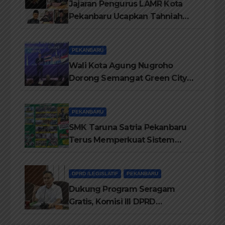
Jajaran Pengurus LAMR Kota
Pekanbaru Ucapkan Tahniah
Hari Jadi Provinsi Riau Ke-69
Tahun
PEKANBARU
Wali Kota Agung Nugroho
Dorong Semangat Green City
Dalam IMT-GT di Pekanbaru
PEKANBARU
SMK Taruna Satria Pekanbaru
Terus Memperkuat Sistem
Pendidikan Disiplin Tinggi
DPRD /LEGISLATIF
PEKANBARU
Dukung Program Seragam
Gratis, Komisi III DPRD
Pekanbaru sebut Anggaran