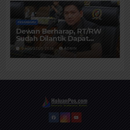
PEKANBARU
Dewan Berharap, RT/RW
Sudah Dilantik Dapat
Memberikan Pelayanan
6 AGUSTUS 2026
ADMIN
Terbaik Kepada Masyarakat