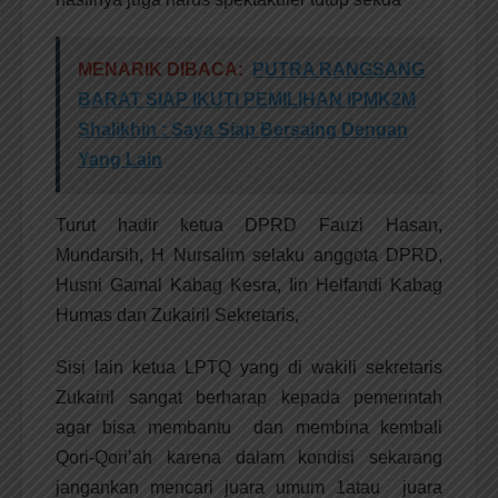
MENARIK DIBACA:
PUTRA RANGSANG
BARAT SIAP IKUTI PEMILIHAN IPMK2M
Shalikhin : Saya Siap Bersaing Dengan
Yang Lain
Turut hadir ketua DPRD Fauzi Hasan,
Mundarsih, H Nursalim selaku anggota DPRD,
Husni Gamal Kabag Kesra, Iin Helfandi Kabag
Humas dan Zukairil Sekretaris,
Sisi lain ketua LPTQ yang di wakili sekretaris
Zukairil sangat berharap kepada pemerintah
agar bisa membantu dan membina kembali
Qori-Qori’ah karena dalam kondisi sekarang
jangankan mencari juara umum 1atau juara