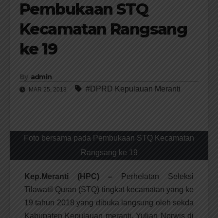
Pembukaan STQ
Kecamatan Rangsang
ke 19
By
admin
#DPRD Kepulauan Meranti
MAR 25, 2018
Foto bersama pada Pembukaan STQ Kecamatan
Rangsang ke 19
Kep.Meranti (HPC) –
Perhelatan Seleksi
Tilawatil Quran (STQ) tingkat kecamatan yang ke
19 tahun 2018 yang dibuka langsung oleh sekda
Kabupaten Kepulauan meranti, Yulian Norwis di