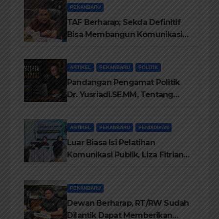
PEKANBARU
Lingkungan
TAF Berharap; Sekda Definitif
Bisa Membangun Komunikasi
Antara Eksekutif dan Legislatif
ARTIKEL
PEKANBARU
POLITIK
Pandangan Pengamat Politik
Dr. Yusriadi.SE.MM, Tentang
Buku Dr. (Cand) Liza Fitriani S.
Kom M. Ikom
ARTIKEL
PEKANBARU
PENDIDIKAN
Luar Biasa Isi Pelatihan
Komunikasi Publik, Liza Fitriani
Sampaikan Materi Dari Keluhan
Menjadi Aspirasi
PEKANBARU
Dewan Berharap, RT/RW Sudah
Dilantik Dapat Memberikan