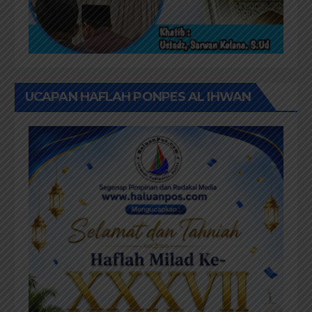
UCAPAN HAFLAH PONPES AL IHWAN