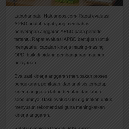
Labuhanbatu, Haluanpos.com- Rapat evaluasi
APBD adalah rapat yang membahas
penyerapan anggaran APBD pada periode
tertentu. Rapat evaluasi APBD bertujuan untuk
mengetahui capaian kinerja masing-masing
OPD, baik di bidang pembangunan maupun
pelayanan.
Evaluasi kinerja anggaran merupakan proses
pengukuran, penilaian, dan analisis terhadap
kinerja anggaran tahun berjalan dan tahun
sebelumnya. Hasil evaluasi ini digunakan untuk
menyusun rekomendasi guna meningkatkan
kinerja anggaran.
Selaku pimpinan Daerah, PJS Bupati