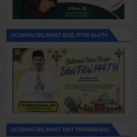
UCAPAN SELAMAT IDUL FITRI 1447H
UCAPAN SELAMAT HUT PEKANBARU