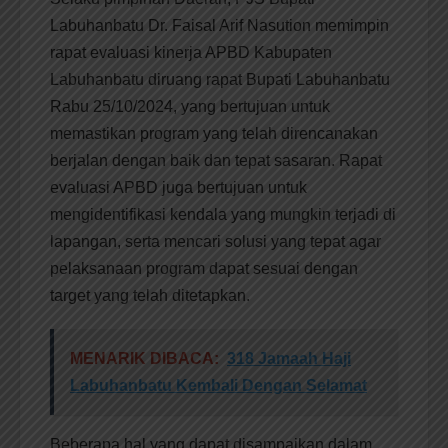
Labuhanbatu Dr. Faisal Arif Nasution memimpin
rapat evaluasi kinerja APBD Kabupaten
Labuhanbatu diruang rapat Bupati Labuhanbatu
Rabu 25/10/2024, yang bertujuan untuk
memastikan program yang telah direncanakan
berjalan dengan baik dan tepat sasaran. Rapat
evaluasi APBD juga bertujuan untuk
mengidentifikasi kendala yang mungkin terjadi di
lapangan, serta mencari solusi yang tepat agar
pelaksanaan program dapat sesuai dengan
target yang telah ditetapkan.
MENARIK DIBACA:
318 Jamaah Haji
Labuhanbatu Kembali Dengan Selamat
Beberapa hal yang dapat disampaikan dalam