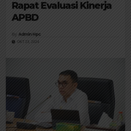
Rapat Evaluasi Kinerja
APBD
By
Admin Hpc
OKT 23, 2024