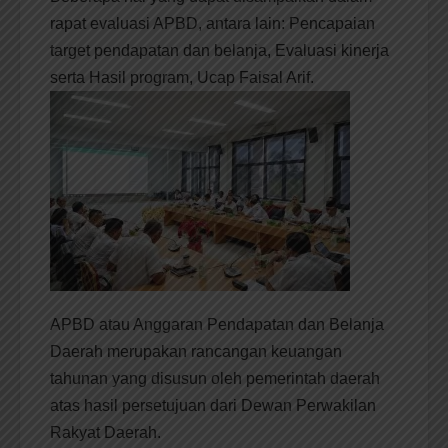
rapat evaluasi APBD, antara lain: Pencapaian
target pendapatan dan belanja, Evaluasi kinerja
serta Hasil program, Ucap Faisal Arif.
APBD atau Anggaran Pendapatan dan Belanja
Daerah merupakan rancangan keuangan
tahunan yang disusun oleh pemerintah daerah
atas hasil persetujuan dari Dewan Perwakilan
Rakyat Daerah.