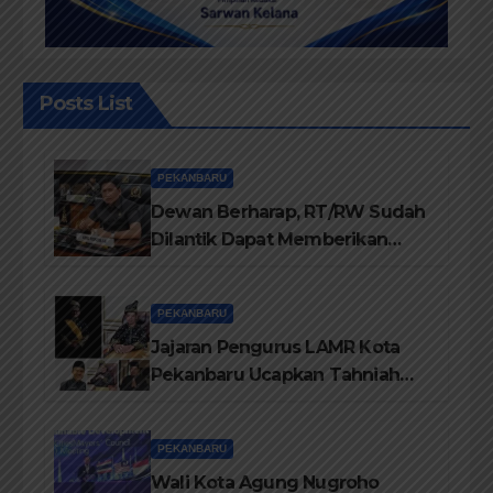
Posts List
PEKANBARU
Dewan Berharap, RT/RW Sudah
Dilantik Dapat Memberikan
Pelayanan Terbaik Kepada
Masyarakat
PEKANBARU
Jajaran Pengurus LAMR Kota
Pekanbaru Ucapkan Tahniah
Hari Jadi Provinsi Riau Ke-69
Tahun
PEKANBARU
Wali Kota Agung Nugroho