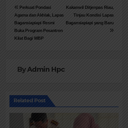
Navigasi
Perkuat Pondasi
Kakanwil Ditjenpas Riau,
Agama dan Akhlak, Lapas
Tinjau Kondisi Lapas
pos
Bagansiapiapi Resmi
Bagansiapiapi yang Baru
Buka Program Pesantren
Kilat Bagi WBP
By
Admin Hpc
Related Post