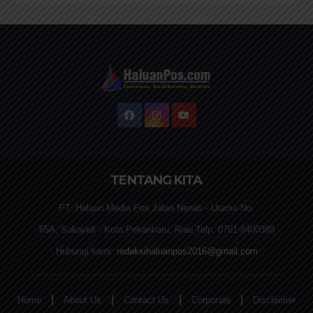
TENTANG KITA
PT. Haluan Media Pos Jalan Nenas - Utama No.
65A, Sukajadi - Kota Pekanbaru, Riau Telp. 0761-8400388
Hubungi kami:
redaksihaluanpos2016@gmail.com
|
|
|
|
Home
About Us
Contact Us
Corporate
Disclaimer