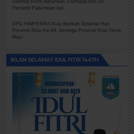
Lembaga Tepak Sirih Terima Penghargaan dari
DP3A Rokan Hilir
Menjadikan Hari Jadi Riau ke 69 sebagai
Momentum Kembali ke Jati Diri Melayu,
Menegakkan Marwah Negeri
Alumi Angkatan 1981 SMPN V Pekanbaru Gelar
Reuni Ke-45 Tahun
Kebakaran Lahan Dibelakang Pujasera, Petugas
Damkar Rohil ikerahkan 3 Armada dan 20
Personil Padamkan Api
DPD HIMPERRA Riau Berikan Selamat Hari
Provinsi Riau Ke-69, Semoga Provinsi Riau Terus
Maju