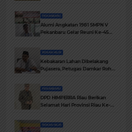
Jati Diri Melayu, Menegakkan
Marwah Negeri
PEKANBARU
Alumi Angkatan 1981 SMPN V
Pekanbaru Gelar Reuni Ke-45
Tahun
ROKAN HILIR
Kebakaran Lahan Dibelakang
Pujasera, Petugas Damkar Rohil
ikerahkan 3 Armada dan 20
Personil Padamkan Api
PEKANBARU
DPD HIMPERRA Riau Berikan
Selamat Hari Provinsi Riau Ke-
69, Semoga Provinsi Riau Terus
Maju
ROKAN HILIR