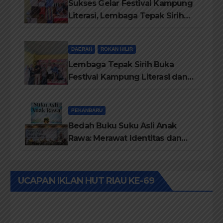
Sukses Gelar Festival Kampung
Literasi, Lembaga Tepak Sirih
Terima Piagam Penghargaan
dari Disdikbud Rohil
DAERAH
ROKAN HILIR
Lembaga Tepak Sirih Buka
Festival Kampung Literasi dan
Pelatihan Penguatan
TBM/Perpustakaan Desa 2026
PEKANBARU
Bedah Buku Suku Asli Anak
Rawa: Merawat Identitas dan
Kepastian Hukum Masyarakat
Adat
UCAPAN IKLAN HUT RIAU KE-69