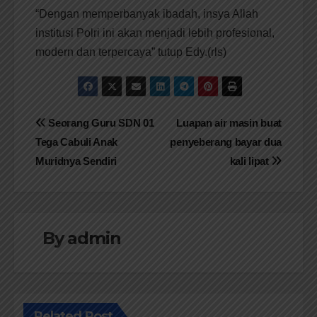
“Dengan memperbanyak ibadah, insya Allah
institusi Polri ini akan menjadi lebih profesional,
modern dan terpercaya” tutup Edy.(rls)
Navigasi
Seorang Guru SDN 01
Luapan air masin buat
Tega Cabuli Anak
penyeberang bayar dua
pos
Muridnya Sendiri
kali lipat
By
admin
Related Post