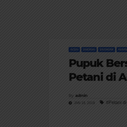
ACEH
DAERAH
EKONOMI
HUKR
Pupuk Bers
Petani di 
By
admin
#Petani d
JAN 18, 2018