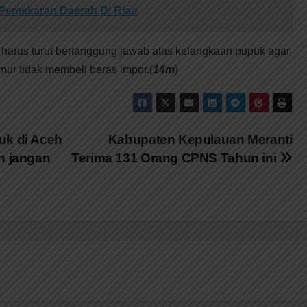
 Pemekaran Daerah Di Riau
 harus turut bertanggung jawab atas kelangkaan pupuk agar
mur tidak membeli beras impor.(
14m
)
uk di Aceh
Kabupaten Kepulauan Meranti
n jangan
Terima 131 Orang CPNS Tahun ini