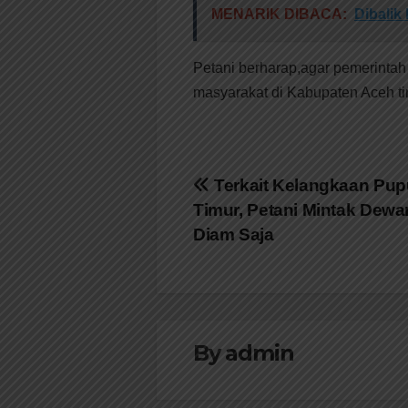
MENARIK DIBACA:
Dibalik
Petani berharap,agar pemerintah
masyarakat di Kabupaten Aceh ti
Navigasi
Terkait Kelangkaan Pup
Timur, Petani Mintak Dewa
pos
Diam Saja
By
admin